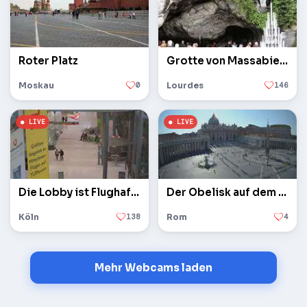
Roter Platz
Grotte von Massabielle
Moskau
0
Lourdes
146
Die Lobby ist Flughafen Köln / Bonn
Der Obelisk auf dem Petersplatz im Vatikan
Köln
138
Rom
4
Mehr Webcams laden