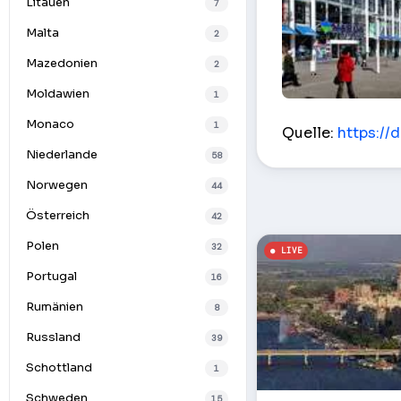
Litauen
7
Malta
2
Mazedonien
2
Moldawien
1
europäischen Ra
Monaco
1
Quelle:
https://
Niederlande
58
Norwegen
44
Österreich
42
Polen
32
Portugal
16
Rumänien
8
Russland
39
Schottland
1
Schweden
15