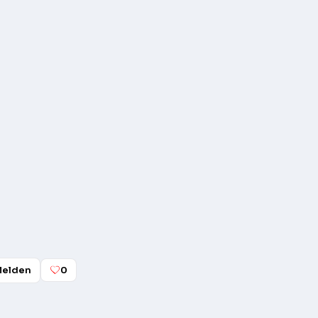
elden
0