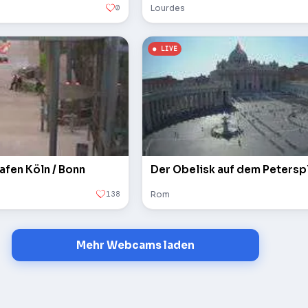
0
Lourdes
afen Köln / Bonn
138
Rom
Mehr Webcams laden