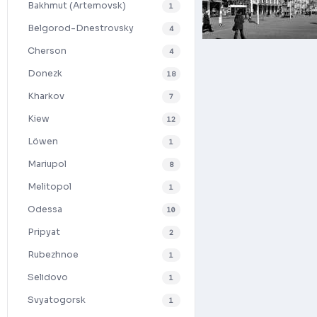
Bakhmut (Artemovsk)
1
Belgorod-Dnestrovsky
4
Cherson
4
Donezk
18
Kharkov
7
Kiew
12
Löwen
1
Mariupol
8
Melitopol
1
Odessa
10
Pripyat
2
Rubezhnoe
1
Selidovo
1
Svyatogorsk
1