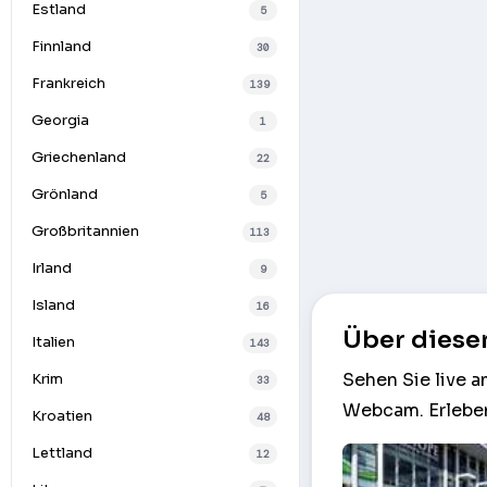
Estland
5
Finnland
30
Frankreich
139
Georgia
1
Griechenland
22
Grönland
5
Großbritannien
113
Irland
9
Island
16
Über diese
Italien
143
Sehen Sie live 
Krim
33
Webcam. Erleben
Kroatien
48
Lettland
12