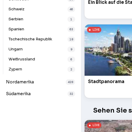
Ein Blick auf die S
Schweiz
46
Serbien
1
Spanien
63
Tschechische Republik
18
Ungarn
9
Weißrussland
6
Zypern
2
Stadtpanorama
Nordamerika
428
Südamerika
32
Sehen Sie 