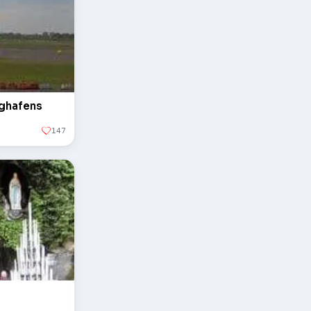
ughafens
147