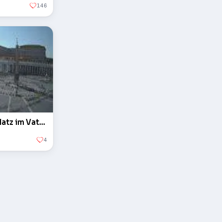
146
Der Obelisk auf dem Petersplatz im Vatikan
4