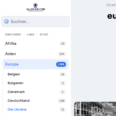
AlleC
e
KONTINENT · LAND · STADT
Afrika
25
Asien
233
Europa
1266
Belgien
10
Bulgarien
5
Dänemark
2
Deutschland
189
Die Ukraine
71