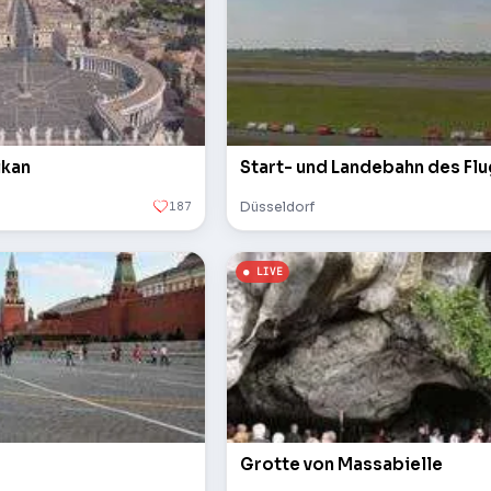
ikan
Start- und Landebahn des Fl
187
Düsseldorf
Grotte von Massabielle