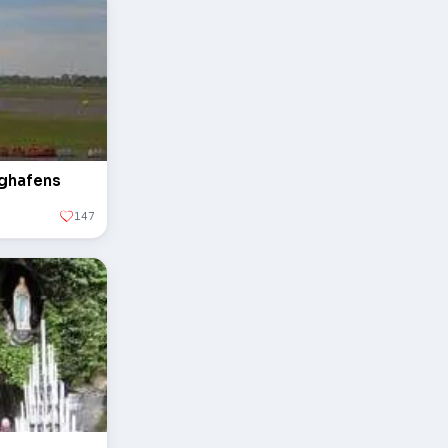
ughafens
147