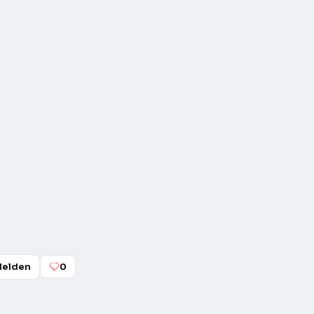
elden
0