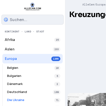
AlleCam
Europa
Kreuzunge
KONTINENT · LAND · STADT
Afrika
25
Asien
233
Europa
1266
Belgien
10
Bulgarien
5
Dänemark
2
Deutschland
189
Die Ukraine
71