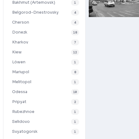
Bakhmut (Artemovsk)
1
Belgorod-Dnestrovsky
4
Cherson
4
Donezk
18
Kharkov
7
Kiew
12
Löwen
1
Mariupol
8
Melitopol
1
Odessa
10
Pripyat
2
Rubezhnoe
1
Selidovo
1
Svyatogorsk
1