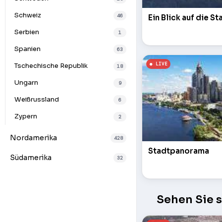
Schweiz
46
Ein Blick auf die S
Serbien
1
Spanien
63
Tschechische Republik
18
Ungarn
9
Weißrussland
6
Zypern
2
Nordamerika
428
Stadtpanorama
Südamerika
32
Sehen Sie 