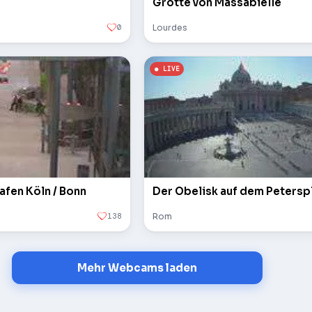
Grotte von Massabielle
0
Lourdes
afen Köln / Bonn
138
Rom
Mehr Webcams laden