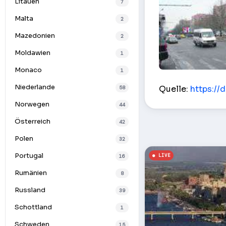
Litauen
7
Malta
2
Mazedonien
2
Moldawien
1
Monaco
1
Kreuzungen pr.Ki
Niederlande
Quelle:
https://
58
Norwegen
44
Österreich
42
Polen
32
Portugal
16
Rumänien
8
Russland
39
Schottland
1
Schweden
15