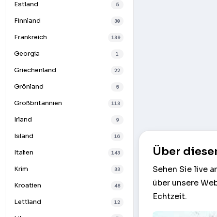
Estland
5
Finnland
30
Frankreich
139
Georgia
1
Griechenland
22
Grönland
5
Großbritannien
113
Irland
9
Island
16
Über diese
Italien
143
Sehen Sie live a
Krim
33
über unsere Web
Kroatien
48
Echtzeit.
Lettland
12