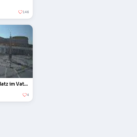
146
Der Obelisk auf dem Petersplatz im Vatikan
4