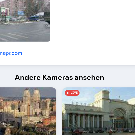
rova und st. Titova – Dnepr (Dnepropetrovsk)
dnepr.com
Andere Kameras ansehen