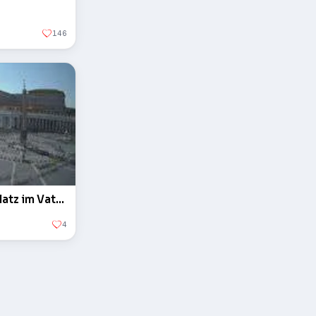
146
Der Obelisk auf dem Petersplatz im Vatikan
4