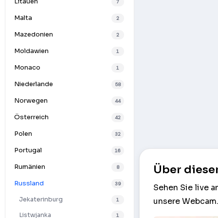
Litauen
7
Malta
2
Mazedonien
2
Moldawien
1
Monaco
1
Niederlande
58
Norwegen
44
Österreich
42
Polen
32
Portugal
16
Rumänien
Über diese
8
Russland
39
Sehen Sie live 
Jekaterinburg
unsere Webcam. 
1
Listwjanka
1