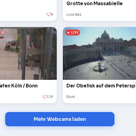
Grotte von Massabielle
0
Lourdes
afen Köln / Bonn
138
Rom
Mehr Webcams laden