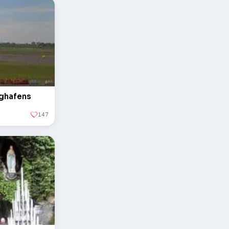
ughafens
147