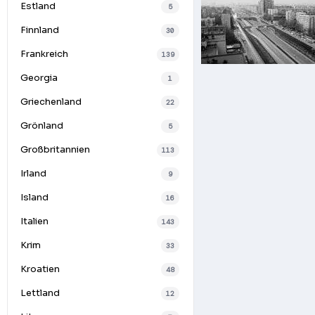
Estland
5
Finnland
30
Frankreich
139
Georgia
1
Griechenland
22
Grönland
5
Großbritannien
113
Irland
9
Island
16
Italien
143
Krim
33
Kroatien
48
Lettland
12