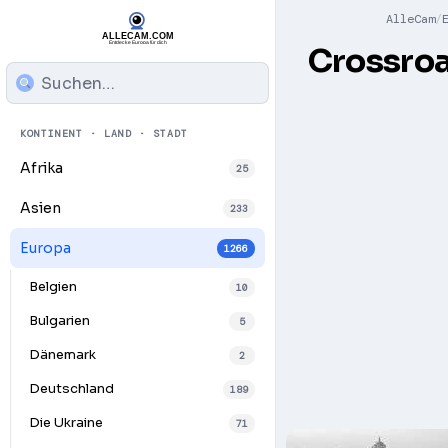
AlleCam
Crossro
KONTINENT · LAND · STADT
Afrika
25
Asien
233
Europa
1266
Belgien
10
Bulgarien
5
Dänemark
2
Deutschland
189
Die Ukraine
71