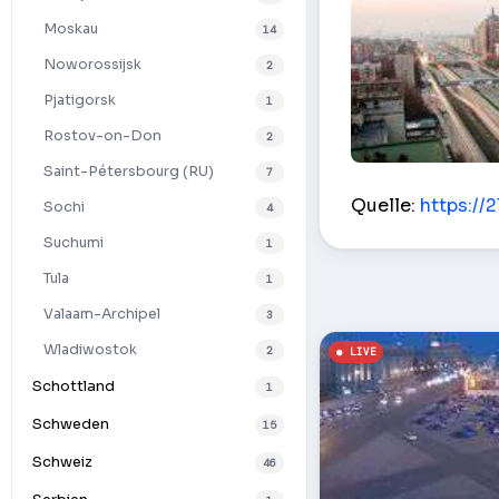
Moskau
14
Noworossijsk
2
Pjatigorsk
1
Rostov-on-Don
2
Saint-Pétersbourg (RU)
7
Crossroads Ippo
Quelle:
https://2
Sochi
4
Suchumi
1
Tula
1
Valaam-Archipel
3
Wladiwostok
2
Schottland
1
Schweden
15
Schweiz
46