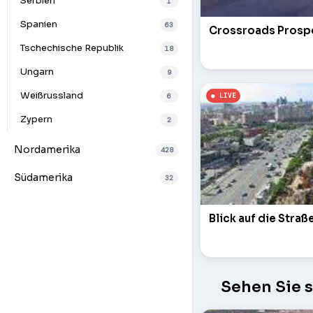
Serbien
1
Spanien
63
Crossroads Prospec
Tschechische Republik
18
Ungarn
9
Weißrussland
6
Zypern
2
Nordamerika
428
Südamerika
32
Blick auf die Straß
Sehen Sie 