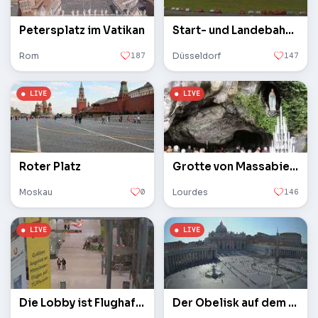
Petersplatz im Vatikan
Start- und Landebahn des Flughafens
Rom
187
Düsseldorf
147
Roter Platz
Grotte von Massabielle
Moskau
0
Lourdes
146
Die Lobby ist Flughafen Köln / Bonn
Der Obelisk auf dem Petersplatz im Vatikan