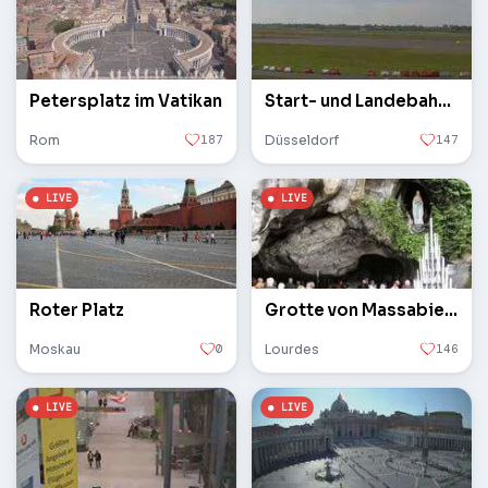
Petersplatz im Vatikan
Start- und Landebahn des Flughafens
Rom
187
Düsseldorf
147
Roter Platz
Grotte von Massabielle
Moskau
0
Lourdes
146