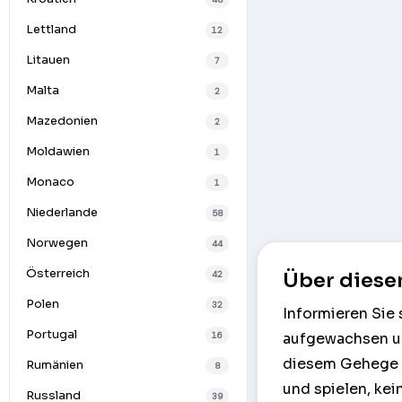
Lettland
12
Litauen
7
Malta
2
Mazedonien
2
Moldawien
1
Monaco
1
Niederlande
58
Norwegen
44
Österreich
42
Über diese
Polen
32
Informieren Sie 
Portugal
16
aufgewachsen und
diesem Gehege le
Rumänien
8
und spielen, kei
Russland
39