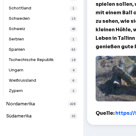
spielen sollen, 
Schottland
1
mit einem Ball o
Schweden
15
zu sehen, wie s
Schweiz
kleinen Höhle, 
46
Leben in Tallin
Serbien
1
genießen gute P
Spanien
63
Tschechische Republik
18
Ungarn
9
Weißrussland
6
Zypern
2
Nordamerika
428
Schneeleoparden
Quelle:
https:/
Südamerika
32