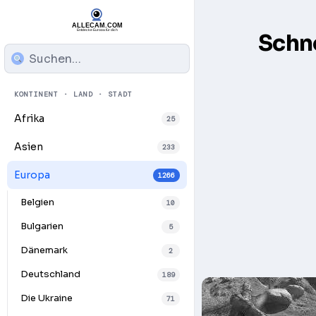
Schn
KONTINENT · LAND · STADT
Afrika
25
Asien
233
Europa
1266
Belgien
10
Bulgarien
5
Dänemark
2
Deutschland
189
Die Ukraine
71