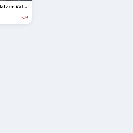
Der Obelisk auf dem Petersplatz im Vatikan
4