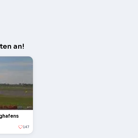
ten an!
ughafens
147