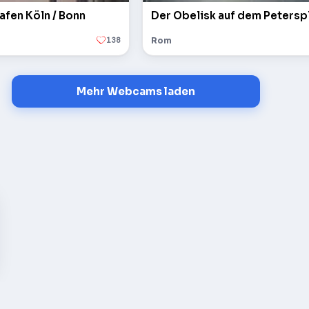
afen Köln / Bonn
138
Rom
Mehr Webcams laden