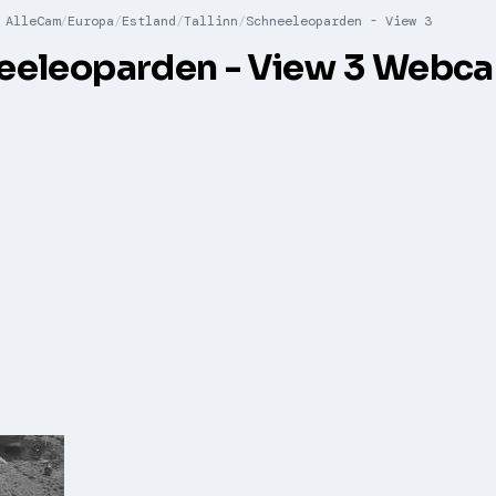
AlleCam
Europa
Estland
Tallinn
Schneeleoparden - View 3
eeleoparden - View 3 Webc