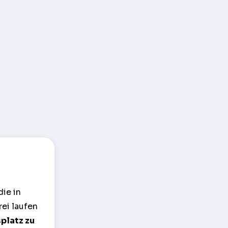
ie in
rei laufen
splatz zu