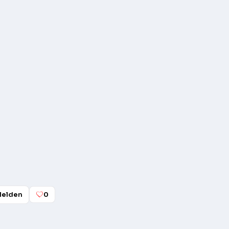
elden
0