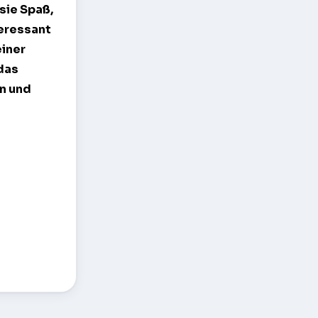
 sie Spaß,
teressant
einer
 das
en und