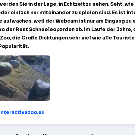
werden Sie in der Lage, in Echtzeit zu sehen. Seht, wie
der einfach nur miteinander zu spielen sind. Es ist in
ie aufwachen, weil der Webcam ist nur am Eingang zu 
wo der Rest
Schneeleoparden
ab. Im Laufe der Jahre,
n Zoo, die Große Dichtungen sehr viel wie alle Tourist
opularität.
 - View 3 – Tallinn
/interactivezoo.eu