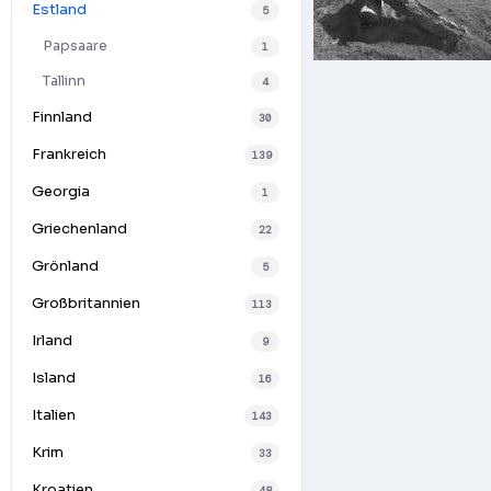
Estland
5
Papsaare
1
Tallinn
4
Finnland
30
Frankreich
139
Georgia
1
Griechenland
22
Grönland
5
Großbritannien
113
Irland
9
Island
16
Italien
143
Krim
33
Kroatien
48