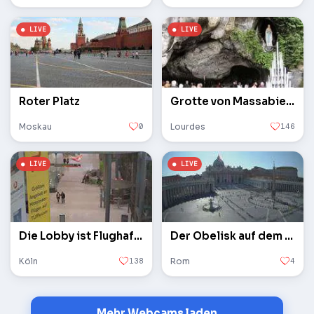
Roter Platz
Grotte von Massabielle
Moskau
0
Lourdes
146
Die Lobby ist Flughafen Köln / Bonn
Der Obelisk auf dem Petersplatz im Vatikan
Köln
138
Rom
4
Mehr Webcams laden