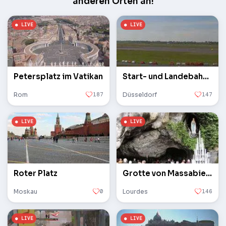
anderen Orten an!
Petersplatz im Vatikan
Start- und Landebahn des Flughafens
Rom
187
Düsseldorf
147
Roter Platz
Grotte von Massabielle
Moskau
0
Lourdes
146