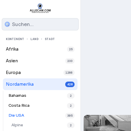
KONTINENT · LAND · STADT
Afrika
25
Asien
233
Europa
1266
Nordamerika
428
Bahamas
2
Costa Rica
2
Die USA
305
Alpine
2