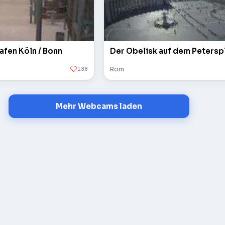
afen Köln / Bonn
138
Rom
Mehr Webcams laden