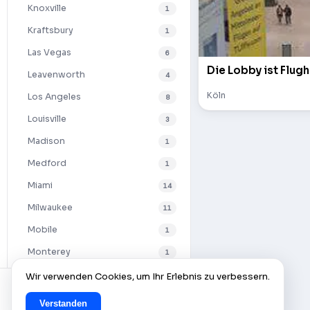
Knoxville
1
Kraftsbury
1
Las Vegas
6
Die Lobby ist Flugh
Leavenworth
4
Köln
Los Angeles
8
Louisville
3
Madison
1
Medford
1
Miami
14
Milwaukee
11
Mobile
1
Monterey
1
Nashville
6
Wir verwenden Cookies, um Ihr Erlebnis zu verbessern.
New Haven
1
Verstanden