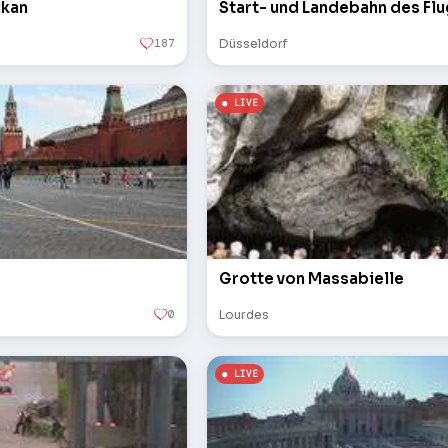
ikan
Start- und Landebahn des Fl
187
Düsseldorf
Grotte von Massabielle
0
Lourdes