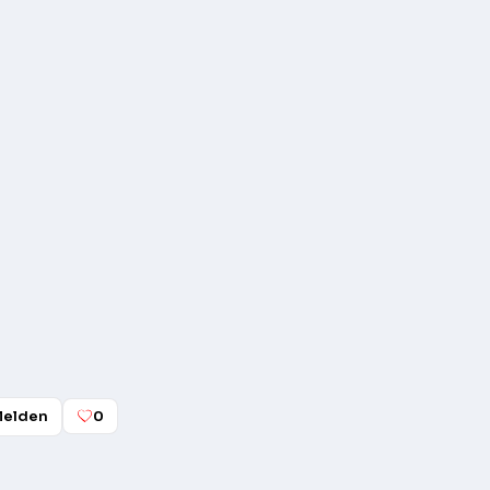
elden
0