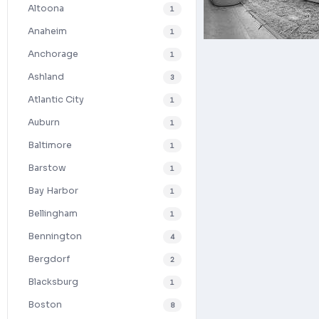
Altoona
1
Anaheim
1
Anchorage
1
Ashland
3
Atlantic City
1
Auburn
1
Baltimore
1
Barstow
1
Bay Harbor
1
Bellingham
1
Bennington
4
Bergdorf
2
Blacksburg
1
Boston
8