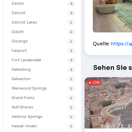
Destin
8
Detroit
5
Detroit Lakes
1
Duluth
2
Rabbits – Rich
Durango
1
Quelle:
https://a
Fairport
2
Fort Lauderdale
3
Sehen Sie 
Galesburg
2
Galveston
1
Glenwood Springs
1
Grand Forks
1
Gulf Shores
1
Harbour Springs
1
Hawaii-Inseln
1