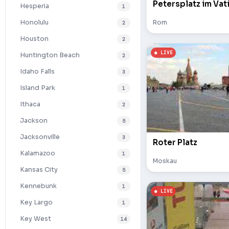
Petersplatz im Vat
Hesperia
1
Rom
Honolulu
2
Houston
2
Huntington Beach
2
Idaho Falls
3
Island Park
1
Ithaca
2
Jackson
5
Jacksonville
3
Roter Platz
Kalamazoo
1
Moskau
Kansas City
5
Kennebunk
1
Key Largo
1
Key West
14