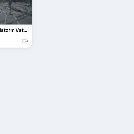
Der Obelisk auf dem Petersplatz im Vatikan
4