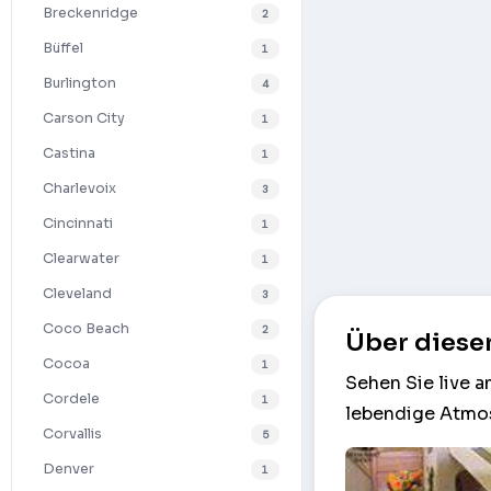
Breckenridge
2
Büffel
1
Burlington
4
Carson City
1
Castina
1
Charlevoix
3
Cincinnati
1
Clearwater
1
Cleveland
3
Coco Beach
2
Über diese
Cocoa
1
Sehen Sie live 
Cordele
1
lebendige Atmos
Corvallis
5
Denver
1