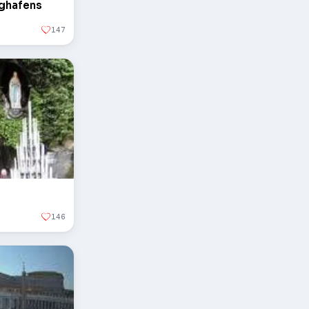
ughafens
147
146