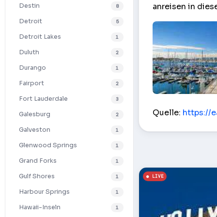
anreisen in dies
Destin
8
Detroit
5
Detroit Lakes
1
Duluth
2
Durango
1
Fairport
2
Fort Lauderdale
3
Der Hafen in ei
Quelle:
https://
Galesburg
2
Galveston
1
Glenwood Springs
1
Grand Forks
1
Gulf Shores
1
Harbour Springs
1
Hawaii-Inseln
1