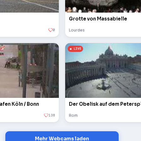
Grotte von Massabielle
0
Lourdes
afen Köln / Bonn
138
Rom
Mehr Webcams laden