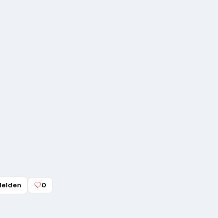
elden
0