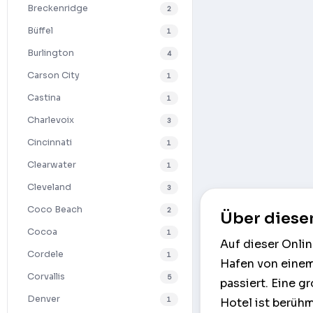
Breckenridge
2
Büffel
1
Burlington
4
Carson City
1
Castina
1
Charlevoix
3
Cincinnati
1
Clearwater
1
Cleveland
3
Coco Beach
2
Über diese
Cocoa
1
Auf dieser Onli
Cordele
1
Hafen von einem
Corvallis
5
passiert. Eine g
Denver
1
Hotel ist berühm