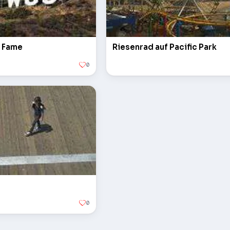
f Fame
Riesenrad auf Pacific Park
0
0