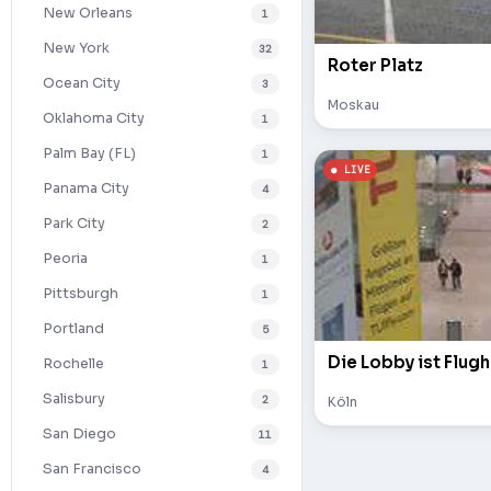
New Orleans
1
New York
32
Roter Platz
Ocean City
3
Moskau
Oklahoma City
1
Palm Bay (FL)
1
Panama City
4
Park City
2
Peoria
1
Pittsburgh
1
Portland
5
Die Lobby ist Flugh
Rochelle
1
Salisbury
2
Köln
San Diego
11
San Francisco
4