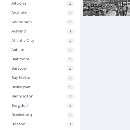
Altoona
1
Anaheim
1
Anchorage
1
Ashland
3
Atlantic City
1
Auburn
1
Baltimore
1
Barstow
1
Bay Harbor
1
Bellingham
1
Bennington
4
Bergdorf
2
Blacksburg
1
Boston
8