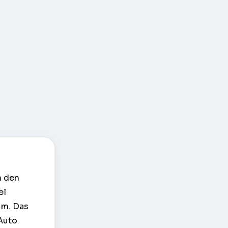
n den
el
um. Das
 Auto