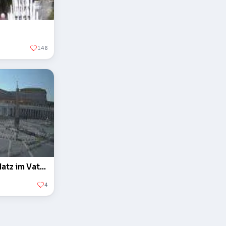
146
Der Obelisk auf dem Petersplatz im Vatikan
4