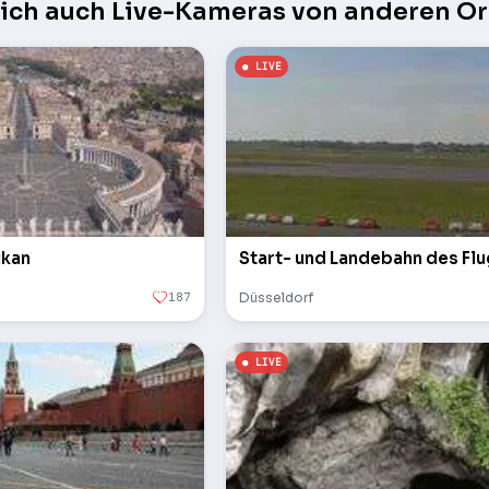
sich auch Live-Kameras von anderen Or
ikan
Start- und Landebahn des Fl
187
Düsseldorf