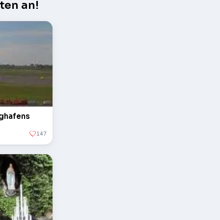
ten an!
ughafens
147