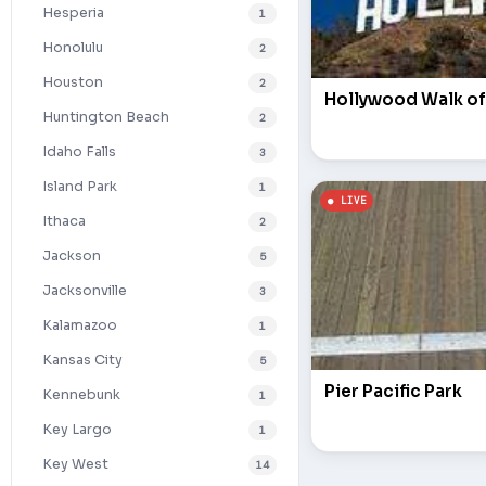
Hesperia
1
Honolulu
2
Houston
2
Hollywood Walk o
Huntington Beach
2
Idaho Falls
3
Island Park
1
Ithaca
2
Jackson
5
Jacksonville
3
Kalamazoo
1
Kansas City
5
Pier Pacific Park
Kennebunk
1
Key Largo
1
Key West
14