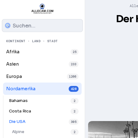
All
Der 
KONTINENT · LAND · STADT
Afrika
25
Asien
233
Europa
1266
Nordamerika
428
Bahamas
2
Costa Rica
2
Die USA
305
Alpine
2