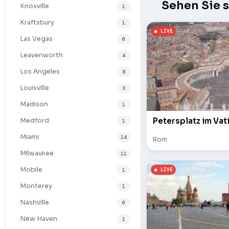
Sehen Sie 
Knoxville
1
Kraftsbury
1
Las Vegas
6
Leavenworth
4
Los Angeles
8
Louisville
3
Madison
1
Petersplatz im Vat
Medford
1
Miami
14
Rom
Milwaukee
11
Mobile
1
Monterey
1
Nashville
6
New Haven
1