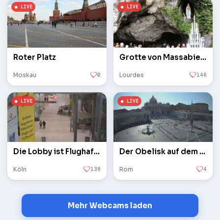
Roter Platz
Grotte von Massabielle
Moskau
0
Lourdes
146
Die Lobby ist Flughafen Köln / Bonn
Der Obelisk auf dem Petersplatz im Vatikan
Köln
138
Rom
4
Mehr Webcams laden