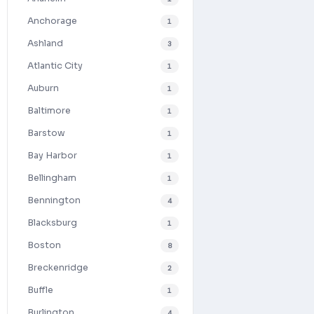
Anchorage
1
Ashland
3
Atlantic City
1
Auburn
1
Baltimore
1
Barstow
1
Bay Harbor
1
Bellingham
1
Bennington
4
Blacksburg
1
Boston
8
Breckenridge
2
Buffle
1
Burlington
4