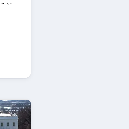
ges se