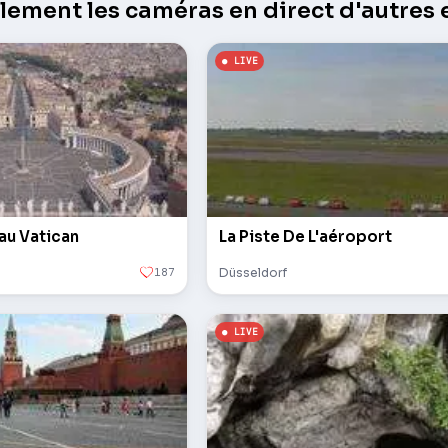
ement les caméras en direct d'autres e
 au Vatican
La Piste De L'aéroport
187
Düsseldorf