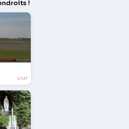
ndroits !
147