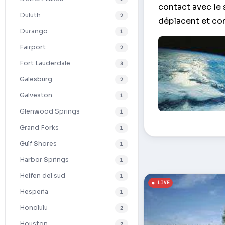
contact avec le 
Duluth
2
déplacent et co
Durango
1
Fairport
2
Fort Lauderdale
3
Galesburg
2
Galveston
1
Glenwood Springs
1
Vue de la Terre à
Grand Forks
1
Gulf Shores
1
Harbor Springs
1
Heifen del sud
1
Hesperia
1
Honolulu
2
Houston
2