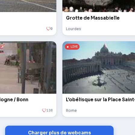
Grotte de Massabielle
0
Lourdes
logne / Bonn
138
Rome
Charger plus de webcams