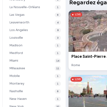
Regardez égal
La Nouvelle-Orléans
1
Las Vegas
6
Leavenworth
4
Los Angeles
8
Louisville
3
Madison
1
Medford
1
Place Saint-Pierre
Miami
14
Rome
Milwaukee
11
Mobile
1
Monterey
1
Nashville
6
New Haven
1
New York
32