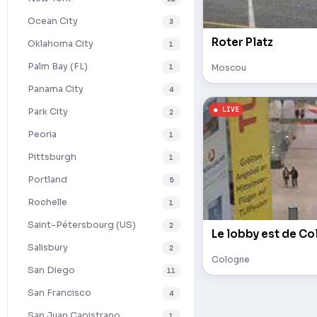
Ocean City
3
Roter Platz
Oklahoma City
1
Palm Bay (FL)
1
Moscou
Panama City
4
Park City
2
Peoria
1
Pittsburgh
1
Portland
5
Rochelle
1
Saint-Pétersbourg (US)
2
Le lobby est de Co
Salisbury
2
Cologne
San Diego
11
San Francisco
4
San Juan Capistrano
1