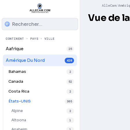
AlleCam
Améri
Vue de la
CONTINENT · PAYS · VILLE
Aafrique
25
Amérique Du Nord
428
Bahamas
2
Canada
52
Costa Rica
2
États-UNIS
305
Alpine
2
Play
Altoona
1
Anaheim
1