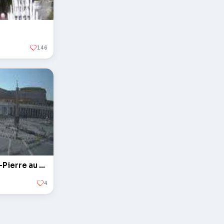
146
L'obélisque sur la Place Saint-Pierre au Vatican
4