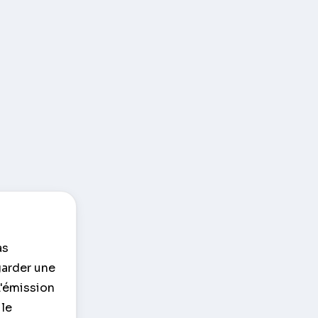
as
garder une
L'émission
 le