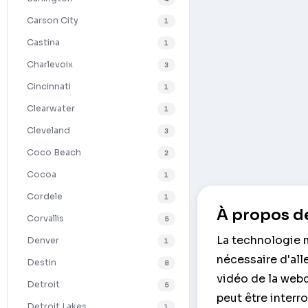
Carson City
1
Castina
1
Charlevoix
3
Cincinnati
1
Clearwater
1
Cleveland
3
Coco Beach
2
Cocoa
1
Cordele
1
À propos de
Corvallis
5
La technologie m
Denver
1
nécessaire d'all
Destin
8
vidéo de la webc
Detroit
5
peut être interr
Detroit Lakes
1