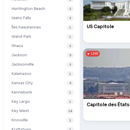
Huntington Beach
2
Idaho Falls
3
US Capitole
Îles hawaïennes
1
Island Park
1
Ithaca
2
Jackson
5
Jacksonville
3
Kalamazoo
1
Kansas City
5
Kennebunk
1
Key Largo
1
Capitole des États
Key West
14
Knoxville
1
Kraftsbury
1