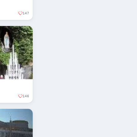
147
146