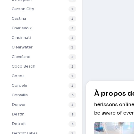
Carson City
1
Castina
1
Charlevoix
3
Cincinnati
1
Clearwater
1
Cleveland
3
Coco Beach
2
Cocoa
1
Cordele
1
À propos de
Corvallis
5
hérissons online
Denver
1
be aware of eve
Destin
8
Detroit
5
Detroit Lakes
1