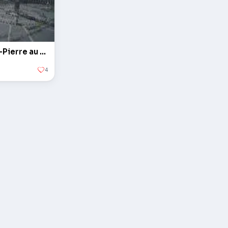
L'obélisque sur la Place Saint-Pierre au Vatican
4