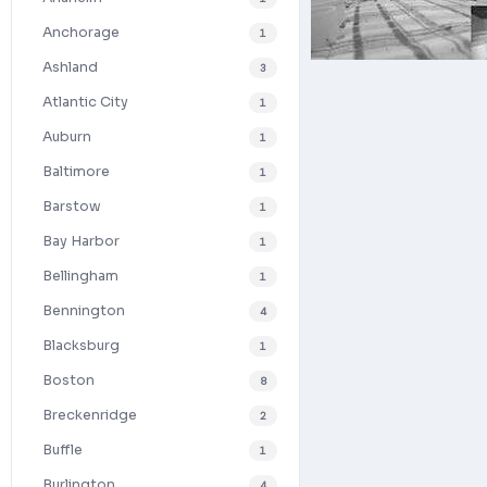
Anchorage
1
Ashland
3
Atlantic City
1
Auburn
1
Baltimore
1
Barstow
1
Bay Harbor
1
Bellingham
1
Bennington
4
Blacksburg
1
Boston
8
Breckenridge
2
Buffle
1
Burlington
4