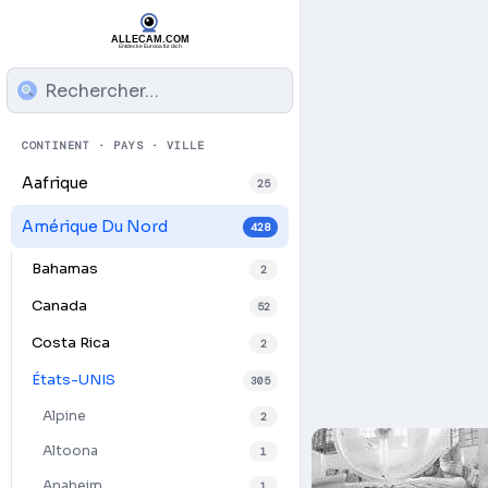
CONTINENT · PAYS · VILLE
Aafrique
25
Amérique Du Nord
428
Bahamas
2
Canada
52
Costa Rica
2
États-UNIS
305
Alpine
2
Altoona
1
Anaheim
1