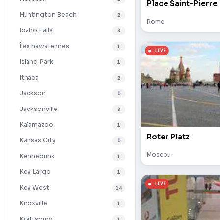
Place Saint-Pierre
Huntington Beach
2
Rome
Idaho Falls
3
Îles hawaïennes
1
Island Park
1
Ithaca
2
Jackson
5
Jacksonville
3
Kalamazoo
1
Roter Platz
Kansas City
5
Moscou
Kennebunk
1
Key Largo
1
Key West
14
Knoxville
1
Kraftsbury
1