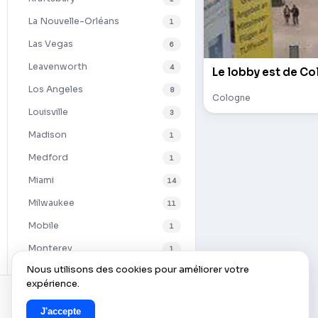
La Nouvelle-Orléans
1
Las Vegas
6
Leavenworth
4
Le lobby est de Co
Los Angeles
8
Cologne
Louisville
3
Madison
1
Medford
1
Miami
14
Milwaukee
11
Mobile
1
Monterey
1
Nous utilisons des cookies pour améliorer votre
Nashville
6
expérience.
New Haven
1
J'accepte
New York
32