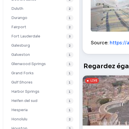
Duluth
2
Durango
1
Fairport
2
Fort Lauderdale
3
hérissons – Wal
Source:
https://a
Galesburg
2
Galveston
1
Glenwood Springs
1
Regardez égal
Grand Forks
1
Gulf Shores
1
Harbor Springs
1
Heifen del sud
1
Hesperia
1
Honolulu
2
Houston
2