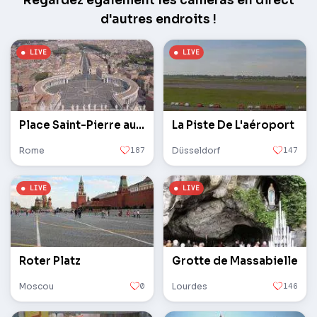
Regardez également les caméras en direct
d'autres endroits !
Place Saint-Pierre au Vatican
La Piste De L'aéroport
Rome
187
Düsseldorf
147
Roter Platz
Grotte de Massabielle
Moscou
0
Lourdes
146