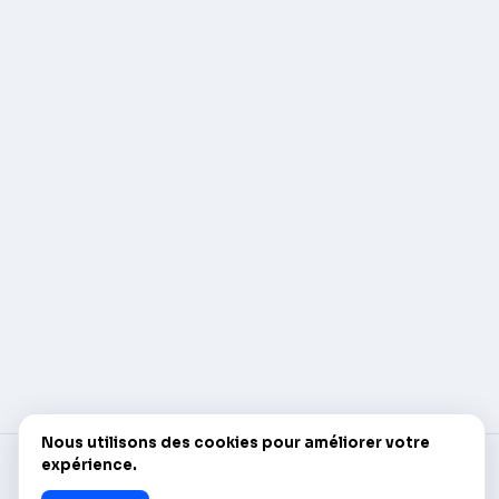
Nous utilisons des cookies pour améliorer votre
expérience.
© AlleCam 2016–2026 — Votre billet virtuel pour
l'Europe : découvrez-le avec les webcams en direct