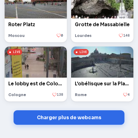
Roter Platz
Grotte de Massabielle
Moscou
0
Lourdes
146
Le lobby est de Cologne / Bonn
L'obélisque sur la Place Saint-Pierre au Vatican
Cologne
138
Rome
4
Charger plus de webcams