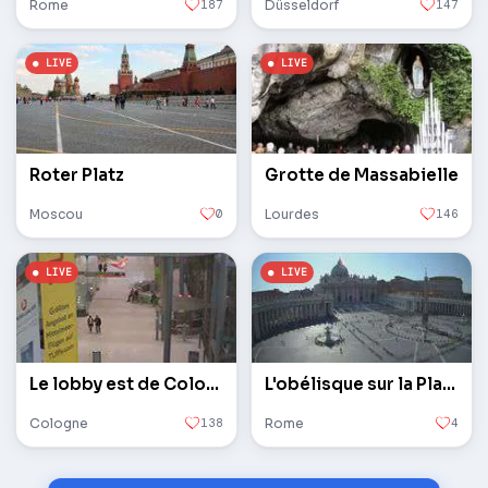
Rome
187
Düsseldorf
147
Roter Platz
Grotte de Massabielle
Moscou
0
Lourdes
146
Le lobby est de Cologne / Bonn
L'obélisque sur la Place Saint-Pierre au Vatican
Cologne
138
Rome
4