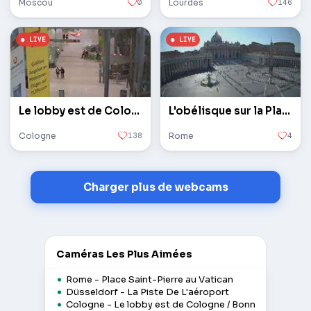
Moscou
0
Lourdes
146
Le lobby est de Cologne / Bonn
L'obélisque sur la Place Saint-Pierre au Vatican
Cologne
138
Rome
4
Charger plus de webcams
Caméras Les Plus Aimées
Rome - Place Saint-Pierre au Vatican
Düsseldorf - La Piste De L'aéroport
Cologne - Le lobby est de Cologne / Bonn