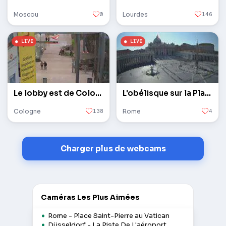
Moscou
0
Lourdes
146
Le lobby est de Cologne / Bonn
L'obélisque sur la Place Saint-Pierre au Vatican
Cologne
138
Rome
4
Charger plus de webcams
Caméras Les Plus Aimées
Rome - Place Saint-Pierre au Vatican
Düsseldorf - La Piste De L'aéroport