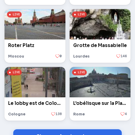
Roter Platz
Grotte de Massabielle
Moscou
0
Lourdes
146
Le lobby est de Cologne / Bonn
L'obélisque sur la Place Saint-Pierre au Vatican
Cologne
138
Rome
4