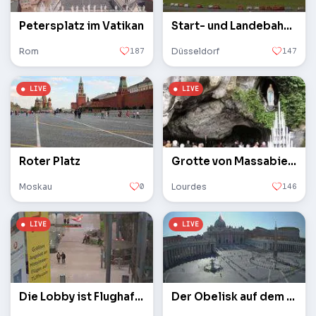
Petersplatz im Vatikan
Start- und Landebahn des Flughafens
Rom
187
Düsseldorf
147
Roter Platz
Grotte von Massabielle
Moskau
0
Lourdes
146
Die Lobby ist Flughafen Köln / Bonn
Der Obelisk auf dem Petersplatz im Vatikan