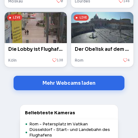
Moskau
0
Lourdes
146
Die Lobby ist Flughafen Köln / Bonn
Der Obelisk auf dem Petersplatz im Vatikan
Köln
138
Rom
4
Mehr Webcams laden
Beliebteste Kameras
Rom - Petersplatz im Vatikan
Düsseldorf - Start- und Landebahn des
Flughafens