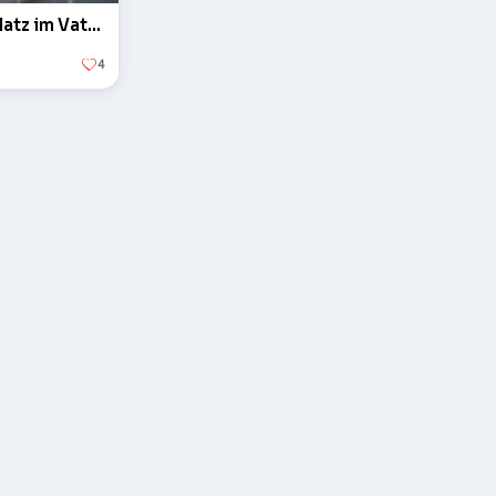
Der Obelisk auf dem Petersplatz im Vatikan
4