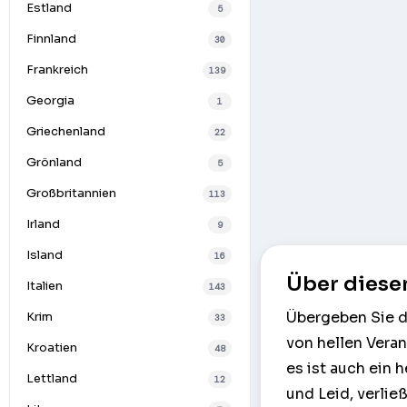
Estland
5
Finnland
30
Frankreich
139
Georgia
1
Griechenland
22
Grönland
5
Großbritannien
113
Irland
9
Island
16
Über diese
Italien
143
Übergeben Sie da
Krim
33
von hellen Veran
Kroatien
48
es ist auch ein
Lettland
12
und Leid, verlie