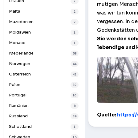
Litauen
7
mutigen Menschen
Malta
2
was wir tun könn
vergessen. In d
Mazedonien
2
Gedenkstätten u
Moldawien
1
Sie werden seh
Monaco
1
lebendige und 
Niederlande
58
Norwegen
44
Österreich
42
Polen
32
Portugal
16
Rumänien
8
View Memorial 
Quelle:
https:/
Russland
39
Schottland
1
Schweden
15