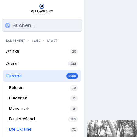
KONTINENT · LAND · STADT
Afrika
25
Asien
233
Europa
1266
Belgien
10
Bulgarien
5
Dänemark
2
Deutschland
189
Die Ukraine
71