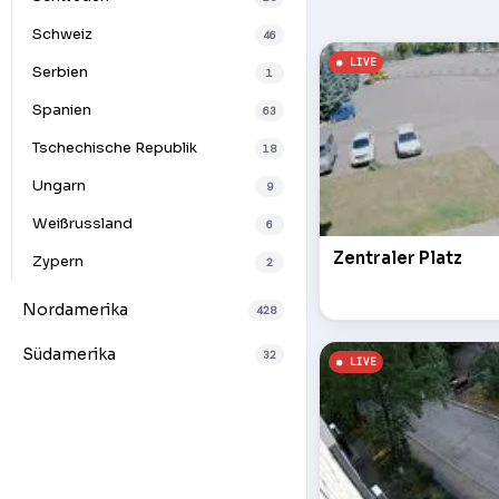
Schweiz
46
Serbien
1
Spanien
63
Tschechische Republik
18
Ungarn
9
Weißrussland
6
Zentraler Platz
Zypern
2
Nordamerika
428
Südamerika
32