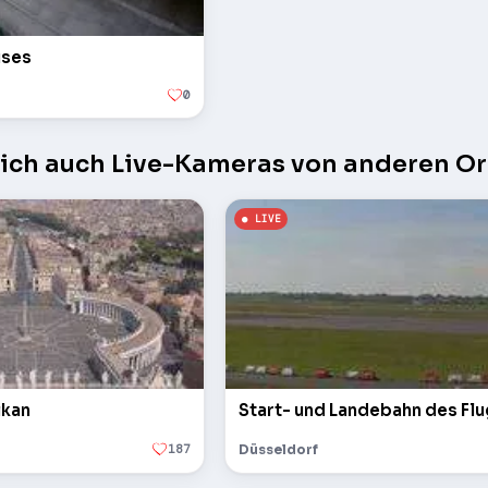
uses
0
sich auch Live-Kameras von anderen Or
ikan
Start- und Landebahn des Fl
187
Düsseldorf