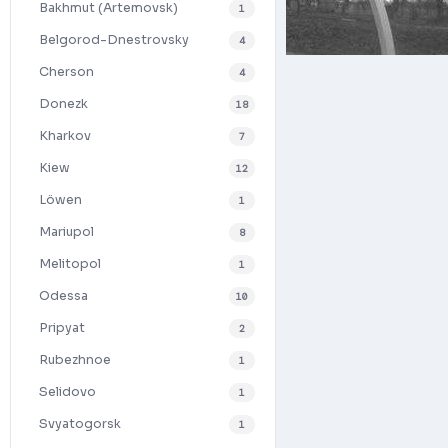
Bakhmut (Artemovsk)
1
Belgorod-Dnestrovsky
4
Cherson
4
Donezk
18
Kharkov
7
Kiew
12
Löwen
1
Mariupol
8
Melitopol
1
Odessa
10
Pripyat
2
Rubezhnoe
1
Selidovo
1
Svyatogorsk
1