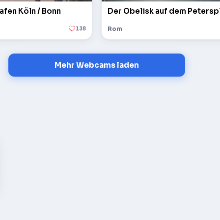
afen Köln / Bonn
138
Rom
Mehr Webcams laden