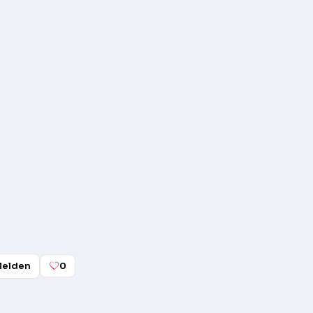
elden
0