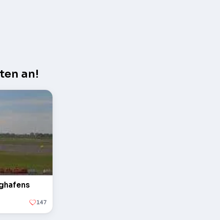
ten an!
ughafens
147