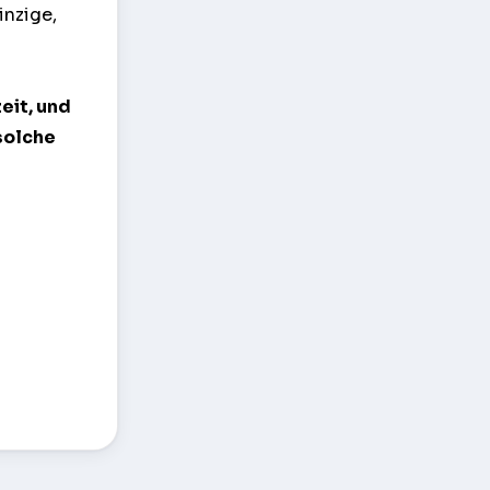
inzige,
zeit, und
solche