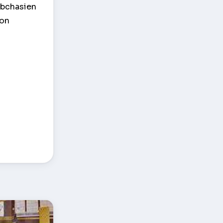
Abchasien
von