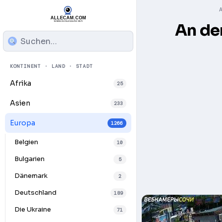
An de
KONTINENT · LAND · STADT
Afrika
25
Asien
233
Europa
1266
Belgien
10
Bulgarien
5
Dänemark
2
Deutschland
189
Die Ukraine
71