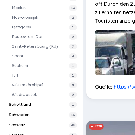
oft Durch den Zu
Moskau
14
zu erhalten hetz
Noworossijsk
2
Touristen anzeig
Pjatigorsk
1
Rostov-on-Don
2
Saint-Pétersbourg (RU)
7
Sochi
4
Suchumi
1
Tula
1
An der Grenze z
Valaam-Archipel
3
Quelle:
https://
Wladiwostok
2
Schottland
1
Schweden
15
Schweiz
46