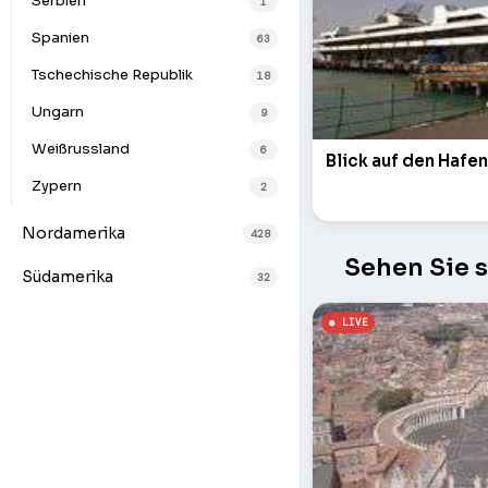
Serbien
1
Spanien
63
Tschechische Republik
18
Ungarn
9
Weißrussland
6
Blick auf den Hafe
Zypern
2
Nordamerika
428
Sehen Sie 
Südamerika
32