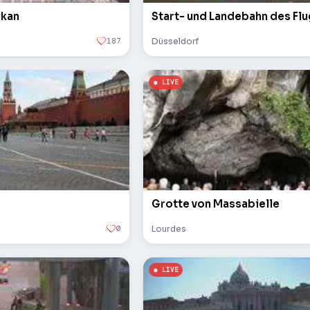
ikan
Start- und Landebahn des Fl
187
Düsseldorf
Grotte von Massabielle
0
Lourdes