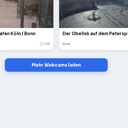
afen Köln / Bonn
138
Rom
Mehr Webcams laden