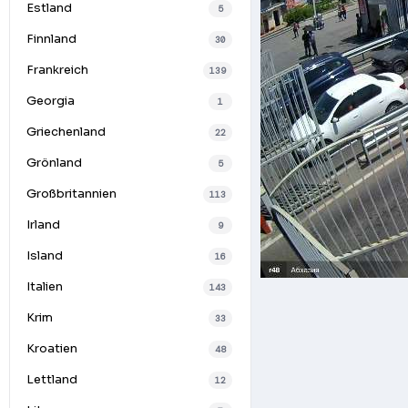
Estland
5
Finnland
30
Frankreich
139
Georgia
1
Griechenland
22
Grönland
5
Großbritannien
113
Irland
9
Island
16
Italien
143
Krim
33
Kroatien
48
Lettland
12