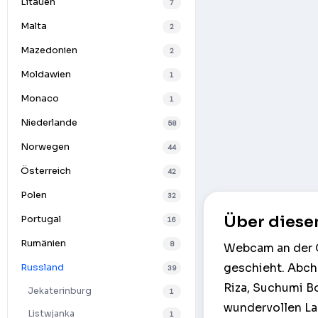
Litauen
7
Malta
2
Mazedonien
2
Moldawien
1
Monaco
1
Niederlande
58
Norwegen
44
Österreich
42
Polen
32
Über diese
Portugal
16
Rumänien
8
Webcam an der G
geschieht. Abcha
Russland
39
Riza, Suchumi B
Jekaterinburg
1
wundervollen La
Listwjanka
1