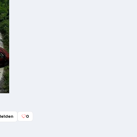
elden
0