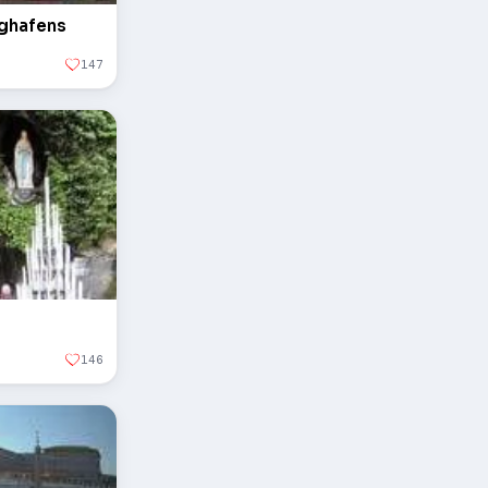
ughafens
147
146