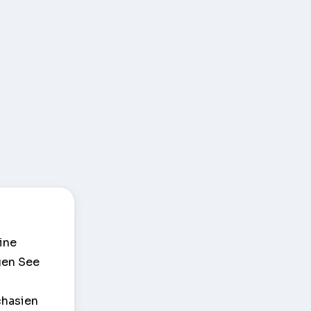
ine
gen See
chasien