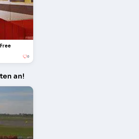
 Free
0
ten an!