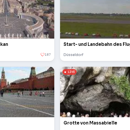
ikan
Start- und Landebahn des Fl
187
Düsseldorf
Grotte von Massabielle