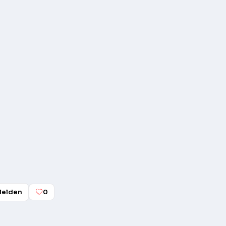
elden
0