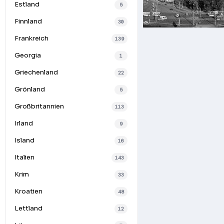
Estland
5
Finnland
30
Frankreich
139
Georgia
1
Griechenland
22
Grönland
5
Großbritannien
113
Irland
9
Island
16
Italien
143
Krim
33
Kroatien
48
Lettland
12