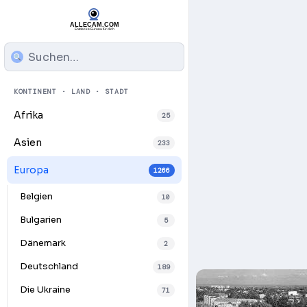
KONTINENT · LAND · STADT
Afrika
25
Asien
233
Europa
1266
Belgien
10
Bulgarien
5
Dänemark
2
Deutschland
189
Die Ukraine
71