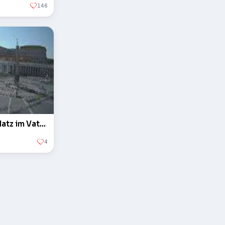
146
Der Obelisk auf dem Petersplatz im Vatikan
4