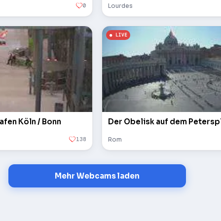
0
Lourdes
afen Köln / Bonn
138
Rom
Mehr Webcams laden