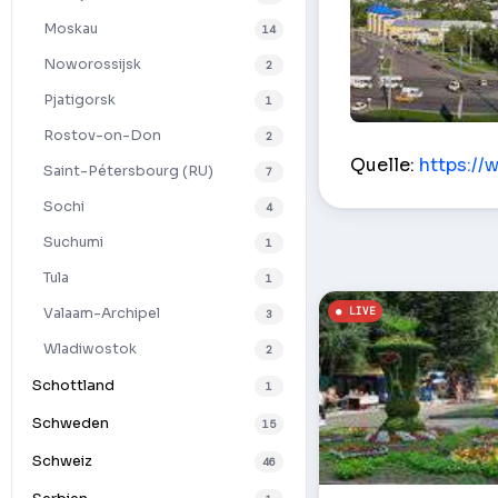
Moskau
14
Noworossijsk
2
Pjatigorsk
1
Rostov-on-Don
2
Lenin-Straße – 
Quelle:
https://
Saint-Pétersbourg (RU)
7
Sochi
4
Suchumi
1
Tula
1
Valaam-Archipel
3
Wladiwostok
2
Schottland
1
Schweden
15
Schweiz
46