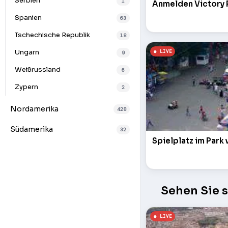
Serbien
1
Anmelden Victory 
Spanien
63
Tschechische Republik
18
Ungarn
9
Weißrussland
6
Zypern
2
Nordamerika
428
Südamerika
32
Spielplatz im Park
Sehen Sie 