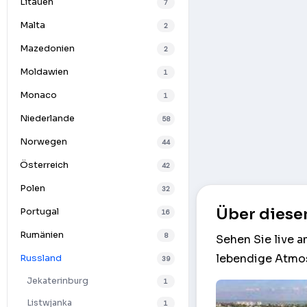
Litauen
7
Malta
2
Mazedonien
2
Moldawien
1
Monaco
1
Niederlande
58
Norwegen
44
Österreich
42
Polen
32
Über diese
Portugal
16
Rumänien
8
Sehen Sie live 
lebendige Atmos
Russland
39
Jekaterinburg
1
Listwjanka
1