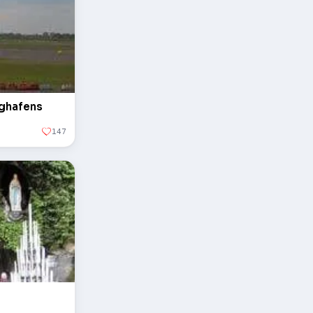
ughafens
147