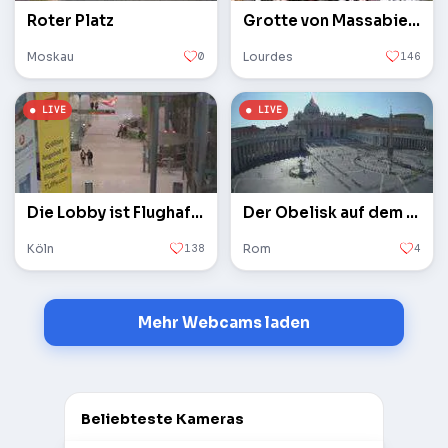
Roter Platz
Grotte von Massabielle
Moskau
0
Lourdes
146
Die Lobby ist Flughafen Köln / Bonn
Der Obelisk auf dem Petersplatz im Vatikan
Köln
138
Rom
4
Mehr Webcams laden
Beliebteste Kameras