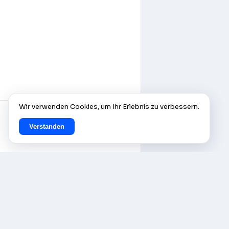
Wir verwenden Cookies, um Ihr Erlebnis zu verbessern.
Verstanden
© AlleCam 2016–2026 — Ihr
virtuelles Ticket für Europa:
Entdecken Sie es mit den Live-
Webcams von AlleCam.com