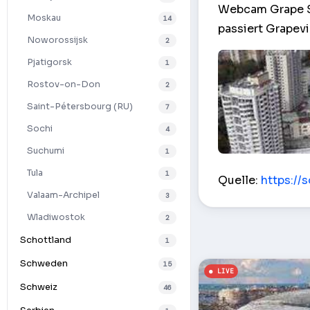
Webcam Grape St
Moskau
14
passiert Grapevi
Noworossijsk
2
Pjatigorsk
1
Rostov-on-Don
2
Saint-Pétersbourg (RU)
7
Sochi
4
Suchumi
1
Grape Street Vi
Tula
1
Quelle:
https://
Valaam-Archipel
3
Wladiwostok
2
Schottland
1
Schweden
15
Schweiz
46