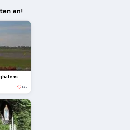
ten an!
ughafens
147