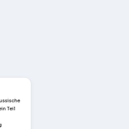
russische
in Teil
g