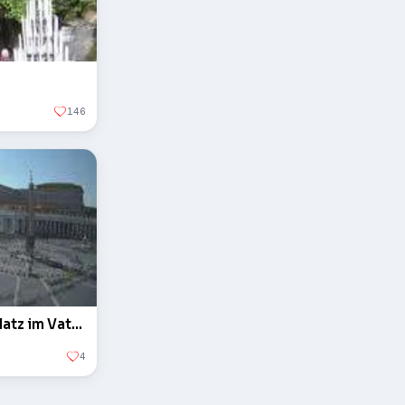
146
Der Obelisk auf dem Petersplatz im Vatikan
4