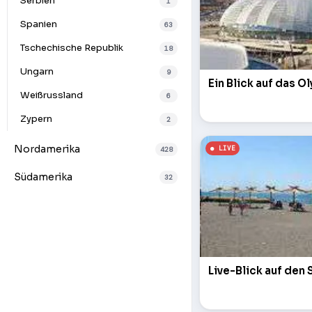
Serbien
1
Spanien
63
Tschechische Republik
18
Ungarn
9
Ein Blick auf das 
Weißrussland
6
Zypern
2
Nordamerika
428
Südamerika
32
Live-Blick auf den 