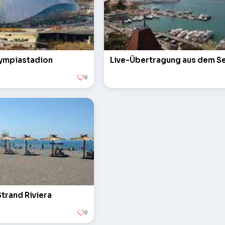
Olympiastadion
Live-Übertragung aus dem S
0
Strand Riviera
0