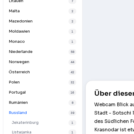
Litauen
7
Malta
2
Mazedonien
2
Moldawien
1
Monaco
1
Niederlande
58
Norwegen
44
Österreich
42
Polen
32
Über diese
Portugal
16
Rumänien
8
Webcam Blick au
Stadt - Sotschi 
Russland
39
des Südlichen F
Jekaterinburg
1
Krasnodar ist e
Listwjanka
1