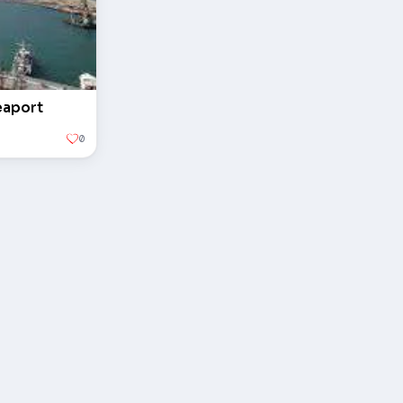
eaport
0