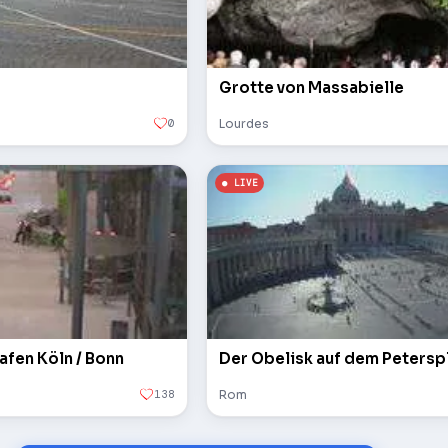
Grotte von Massabielle
0
Lourdes
afen Köln / Bonn
138
Rom