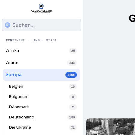
G
KONTINENT · LAND · STADT
Afrika
25
Asien
233
Europa
1266
Belgien
10
Bulgarien
5
Dänemark
2
Deutschland
189
Die Ukraine
71