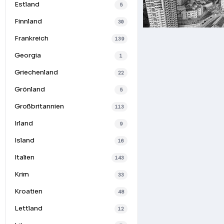
Estland
5
Finnland
30
Frankreich
139
Georgia
1
Griechenland
22
Grönland
5
Großbritannien
113
Irland
9
Island
16
Italien
143
Krim
33
Kroatien
48
Lettland
12