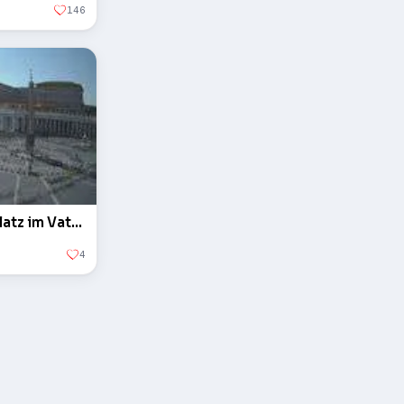
146
Der Obelisk auf dem Petersplatz im Vatikan
4