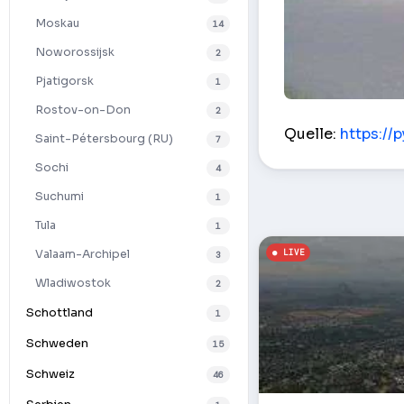
Moskau
14
Noworossijsk
2
Pjatigorsk
1
Rostov-on-Don
2
Straßenkreuzung
Quelle:
https://
Saint-Pétersbourg (RU)
7
Sochi
4
Suchumi
1
Tula
1
Valaam-Archipel
3
Wladiwostok
2
Schottland
1
Schweden
15
Schweiz
46