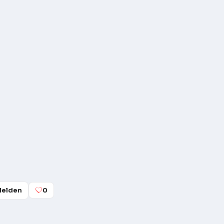
elden
0