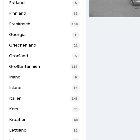
Estland
5
Finnland
30
Frankreich
139
Georgia
1
Griechenland
22
Grönland
5
Großbritannien
113
Irland
9
Island
16
Italien
143
Krim
33
Kroatien
48
Lettland
12