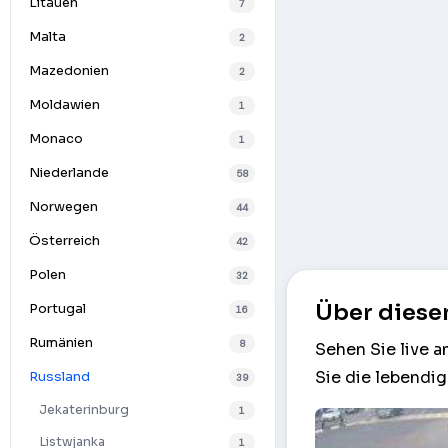
Litauen
7
Malta
2
Mazedonien
2
Moldawien
1
Monaco
1
Niederlande
58
Norwegen
44
Österreich
42
Polen
32
Über diese
Portugal
16
Rumänien
8
Sehen Sie live 
Sie die lebendig
Russland
39
Jekaterinburg
1
Listwjanka
1