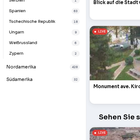
Serbien
1
Blick auf die Stad
Spanien
63
Tschechische Republik
18
Ungarn
9
Weißrussland
6
Zypern
2
Nordamerika
428
Südamerika
32
Sehen Sie 