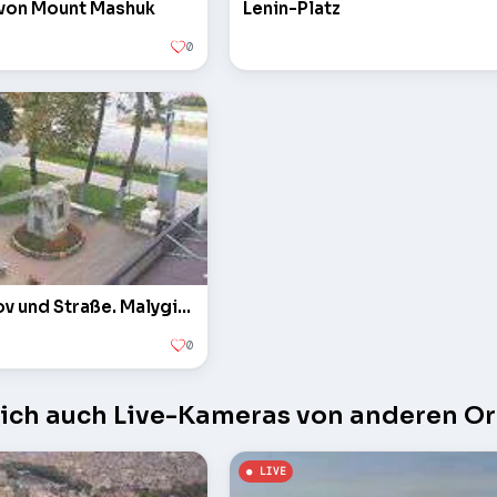
t von Mount Mashuk
Lenin-Platz
0
Monument ave. Kirov und Straße. Malygina
0
sich auch Live-Kameras von anderen Or