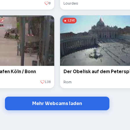
0
Lourdes
afen Köln / Bonn
138
Rom
Mehr Webcams laden