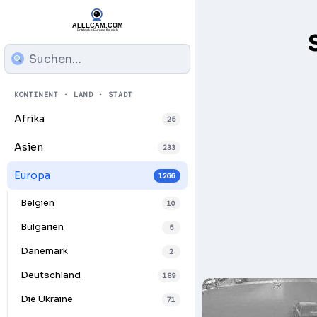
KONTINENT · LAND · STADT
Afrika
25
Asien
233
Europa
1266
Belgien
10
Bulgarien
5
Dänemark
2
Deutschland
189
Die Ukraine
71