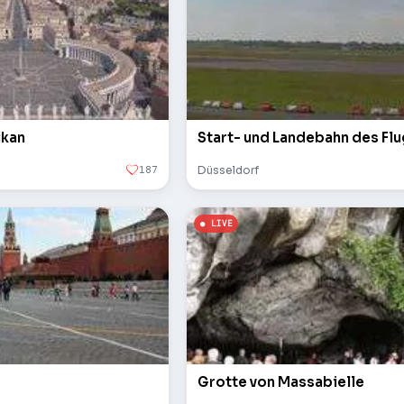
ikan
Start- und Landebahn des Fl
187
Düsseldorf
Grotte von Massabielle