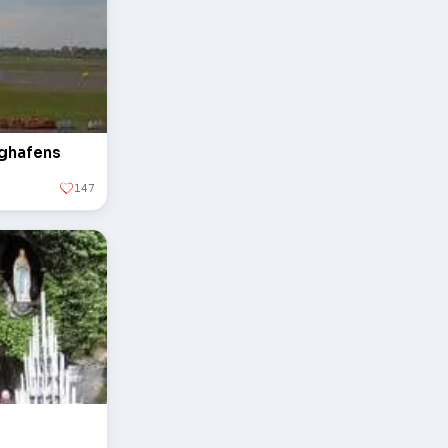
ughafens
147