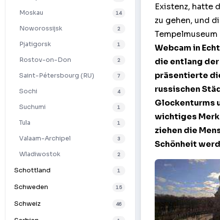
Existenz, hatte
Moskau
14
zu gehen, und di
Noworossijsk
2
Tempelmuseum zi
Pjatigorsk
1
Webcam in Echt
Rostov-on-Don
die entlang der
2
präsentierte di
Saint-Pétersbourg (RU)
7
russischen Städ
Sochi
4
Glockenturms 
Suchumi
1
wichtiges Mer
Tula
1
ziehen die Mens
Valaam-Archipel
3
Schönheit werde
Wladiwostok
2
Schottland
1
Schweden
15
Schweiz
46