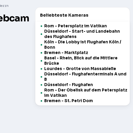
Herrn
Webcam
Beliebteste Kameras
Rom - Petersplatz im Vatikan
Düsseldorf - Start- und Landebahn
des Flughafens
Köln - Die Lobby ist Flughafen Köln /
Bonn
Bremen - Marktplatz
Basel - Rhein, Blick auf die Mittlere
Brücke
Lourdes - Grotte von Massabielle
Düsseldorf - Flughafenterminals A und
B
Düsseldorf - Flughafen
Rom - Der Obelisk auf dem Petersplatz
im Vatikan
Bremen - St. Petri Dom