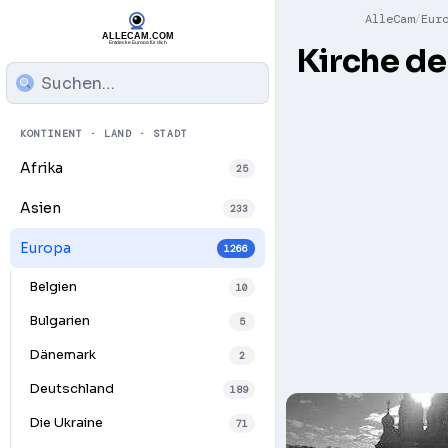
AlleCam
Eur
Kirche d
KONTINENT · LAND · STADT
Afrika
25
Asien
233
Europa
1266
Belgien
10
Bulgarien
5
Dänemark
2
Deutschland
189
Die Ukraine
71