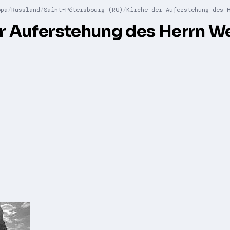
opa
Russland
Saint-Pétersbourg (RU)
Kirche der Auferstehung des 
er Auferstehung des Herrn 