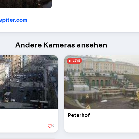
rstehung des Herrn – Saint-Pétersbourg (RU)
/vpiter.com
Andere Kameras ansehen
Peterhof
2