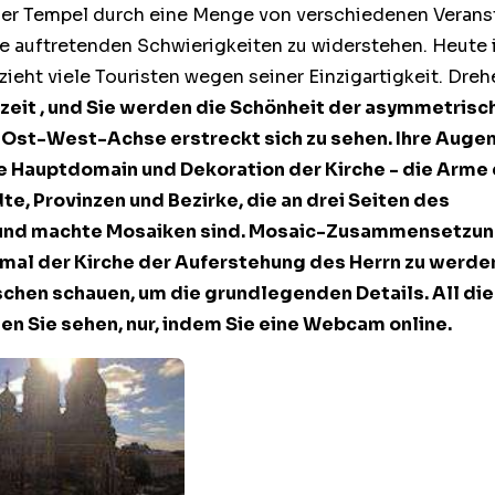
 der Tempel durch eine Menge von verschiedenen Veran
e auftretenden Schwierigkeiten zu widerstehen. Heute i
eht viele Touristen wegen seiner Einzigartigkeit. Dreh
zeit
, und Sie werden die Schönheit der asymmetrisc
 Ost-West-Achse erstreckt sich zu sehen. Ihre Auge
e Hauptdomain und Dekoration der Kirche - die Arme
te, Provinzen und Bezirke, die an drei Seiten des
und machte Mosaiken sind. Mosaic-Zusammensetzun
kmal der
Kirche der Auferstehung des Herrn
zu werden
chen schauen, um die grundlegenden Details. All di
n Sie sehen, nur, indem Sie eine Webcam online.