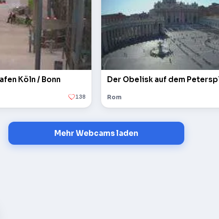
afen Köln / Bonn
138
Rom
Mehr Webcams laden