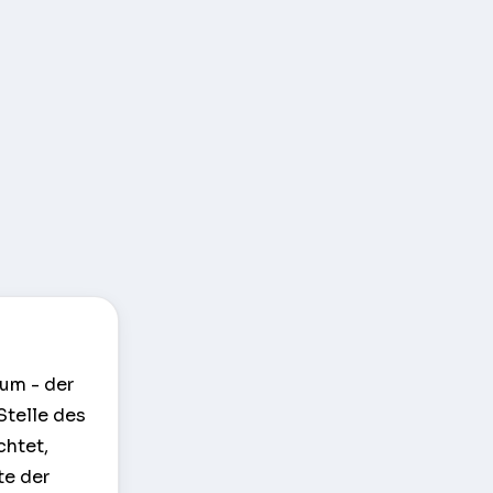
um - der
Stelle des
chtet,
te der