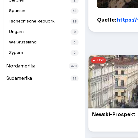
Serbien
1
Spanien
63
Kirche der Aufe
Quelle:
https:/
Tschechische Republik
18
Ungarn
9
Weißrussland
6
Zypern
2
Nordamerika
428
Südamerika
32
Newski-Prospekt