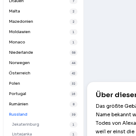
Litauen
7
Malta
2
Mazedonien
2
Moldawien
1
Monaco
1
Niederlande
58
Norwegen
44
Österreich
42
Polen
32
Über diese
Portugal
16
Rumänien
8
Das größte Gebä
Name bekannt wel
Russland
39
Todes von Alexan
Jekaterinburg
1
weil er einst di
Listwjanka
1