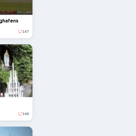
ughafens
147
146