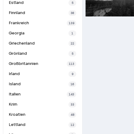
Estland
5
Finnland
30
Frankreich
139
Georgia
1
Griechenland
22
Grönland
5
Großbritannien
113
Irland
9
Island
16
Italien
143
Krim
33
Kroatien
48
Lettland
12