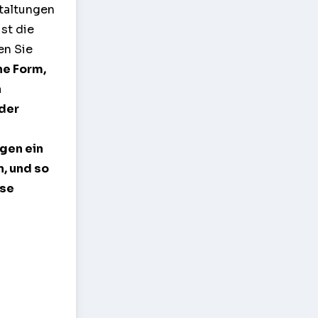
staltungen
st die
en Sie
he Form,
n
 der
gen ein
, und so
ese