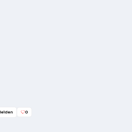
elden
0