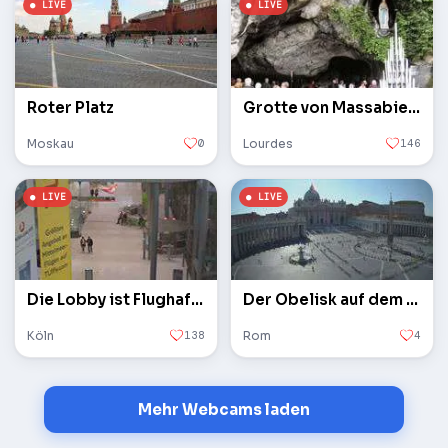
Roter Platz
Grotte von Massabielle
Moskau
0
Lourdes
146
Die Lobby ist Flughafen Köln / Bonn
Der Obelisk auf dem Petersplatz im Vatikan
Köln
138
Rom
4
Mehr Webcams laden