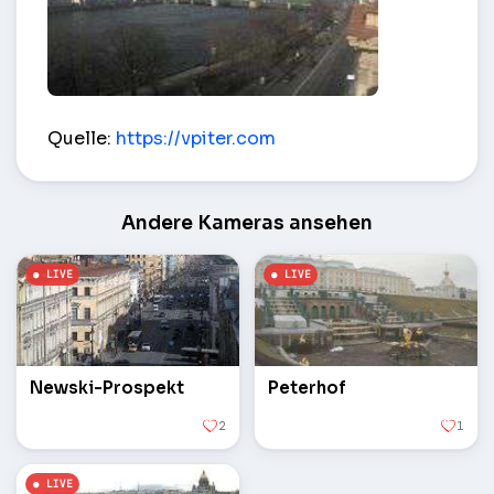
Admiralty Embankment – Saint-Pétersbourg (RU)
Quelle:
https://vpiter.com
Andere Kameras ansehen
Newski-Prospekt
Peterhof
2
1