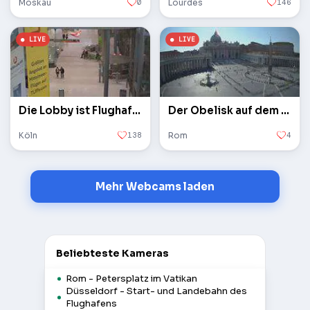
Moskau
0
Lourdes
146
Die Lobby ist Flughafen Köln / Bonn
Der Obelisk auf dem Petersplatz im Vatikan
Köln
138
Rom
4
Mehr Webcams laden
Beliebteste Kameras
Rom - Petersplatz im Vatikan
Düsseldorf - Start- und Landebahn des
Flughafens