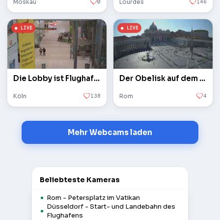
Moskau
0
Lourdes
146
Die Lobby ist Flughafen Köln / Bonn
Der Obelisk auf dem Petersplatz im Vatikan
Köln
138
Rom
4
Mehr Webcams laden
Beliebteste Kameras
Rom - Petersplatz im Vatikan
Düsseldorf - Start- und Landebahn des
Flughafens