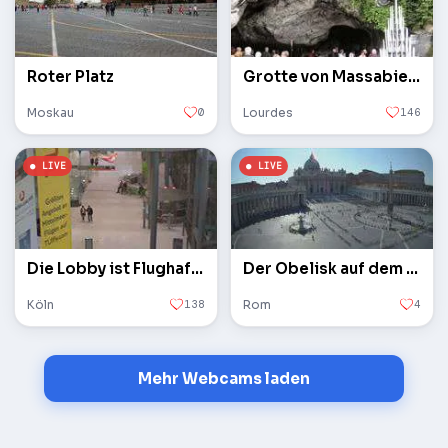
Roter Platz
Grotte von Massabielle
Moskau
0
Lourdes
146
Die Lobby ist Flughafen Köln / Bonn
Der Obelisk auf dem Petersplatz im Vatikan
Köln
138
Rom
4
Mehr Webcams laden