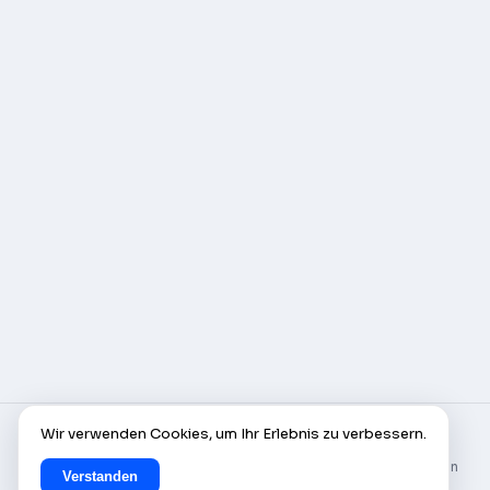
Wir verwenden Cookies, um Ihr Erlebnis zu verbessern.
© AlleCam 2016–2026 — Ihr virtuelles Ticket für
Europa: Entdecken Sie es mit den Live-Webcams von
Verstanden
AlleCam.com