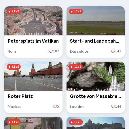
Petersplatz im Vatikan
Start- und Landebahn des Flughafens
Rom
187
Düsseldorf
147
Roter Platz
Grotte von Massabielle
Moskau
0
Lourdes
146