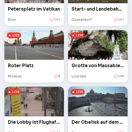
Petersplatz im Vatikan
Start- und Landebahn des Flughafens
Rom
187
Düsseldorf
147
Roter Platz
Grotte von Massabielle
Moskau
0
Lourdes
146
Die Lobby ist Flughafen Köln / Bonn
Der Obelisk auf dem Petersplatz im Vatikan