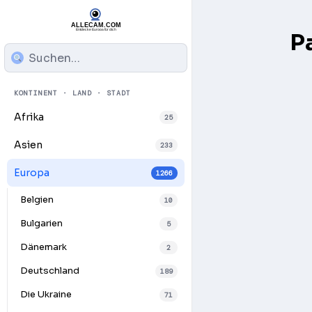
P
KONTINENT · LAND · STADT
Afrika
25
Asien
233
Europa
1266
Belgien
10
Bulgarien
5
Dänemark
2
Deutschland
189
Play
Die Ukraine
71