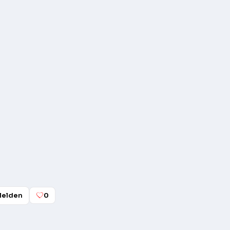
elden
0