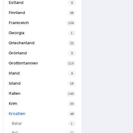
Estland
5
Finnland
30
Frankreich
139
Georgia
1
Griechenland
22
Grönland
5
Großbritannien
113
Irland
9
Island
16
Italien
143
Krim
33
Kroatien
48
Bakar
1