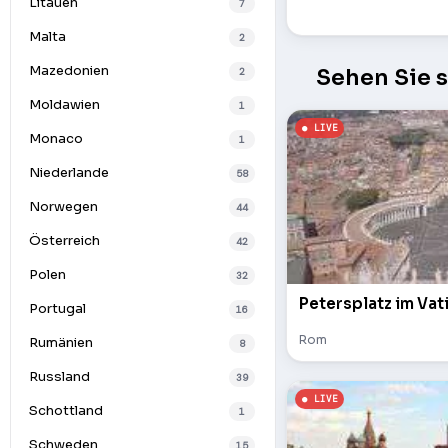
Litauen
7
Malta
2
Mazedonien
Sehen Sie 
2
Moldawien
1
Monaco
1
Niederlande
58
Norwegen
44
Österreich
42
Polen
32
Petersplatz im Vat
Portugal
16
Rom
Rumänien
8
Russland
39
Schottland
1
Schweden
15