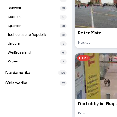
Schweiz
46
Serbien
1
Spanien
63
Roter Platz
Tschechische Republik
18
Moskau
Ungarn
9
Weißrussland
6
Zypern
2
Nordamerika
428
Südamerika
32
Die Lobby ist Flugh
Köln