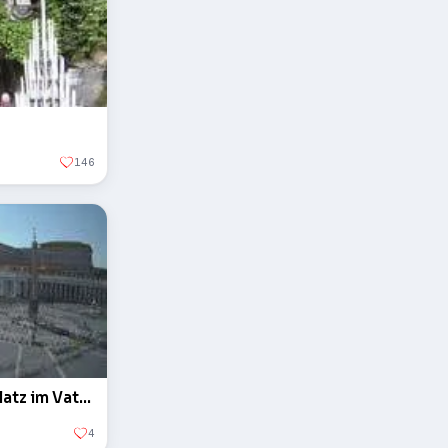
146
Der Obelisk auf dem Petersplatz im Vatikan
4