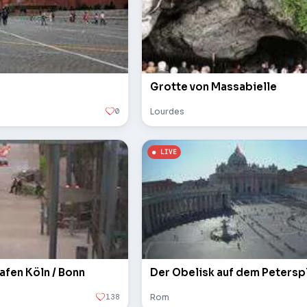
Grotte von Massabielle
0
Lourdes
afen Köln / Bonn
138
Rom