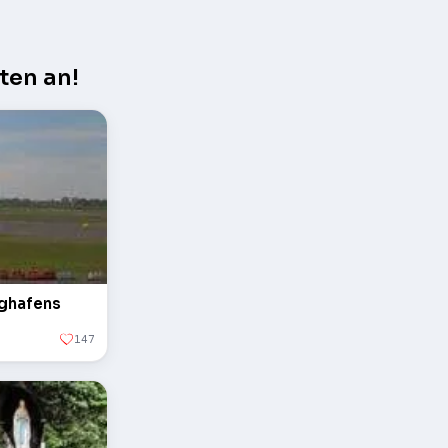
ten an!
ughafens
147