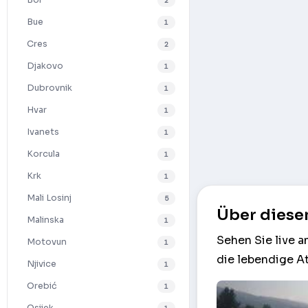
Bol
2
Bue
1
Cres
2
Djakovo
1
Dubrovnik
1
Hvar
1
Ivanets
1
Korcula
1
Krk
1
Mali Losinj
5
Über diese
Malinska
1
Sehen Sie live 
Motovun
1
die lebendige A
Njivice
1
Orebić
1