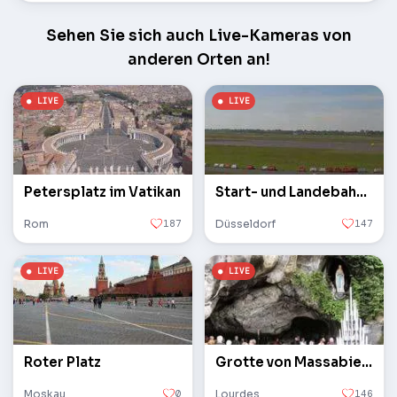
Sehen Sie sich auch Live-Kameras von
anderen Orten an!
Petersplatz im Vatikan
Start- und Landebahn des Flughafens
Rom
187
Düsseldorf
147
Roter Platz
Grotte von Massabielle
Moskau
0
Lourdes
146