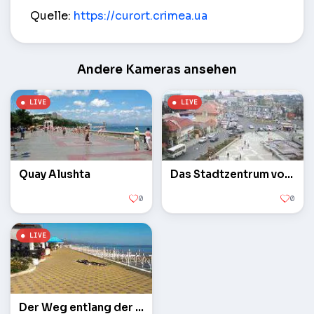
Alushta Triomphe – Aluschta
Quelle:
https://curort.crimea.ua
Andere Kameras ansehen
Quay Alushta
Das Stadtzentrum von Alushta
0
0
Der Weg entlang der Küste