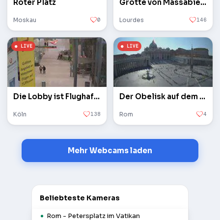
Roter Platz
Grotte von Massabielle
Moskau
0
Lourdes
146
Die Lobby ist Flughafen Köln / Bonn
Der Obelisk auf dem Petersplatz im Vatikan
Köln
138
Rom
4
Mehr Webcams laden
Beliebteste Kameras
Rom - Petersplatz im Vatikan