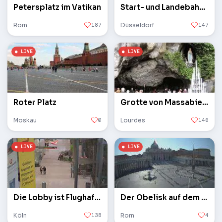
Petersplatz im Vatikan
Start- und Landebahn des Flughafens
Rom
187
Düsseldorf
147
Roter Platz
Grotte von Massabielle
Moskau
0
Lourdes
146
Die Lobby ist Flughafen Köln / Bonn
Der Obelisk auf dem Petersplatz im Vatikan
Köln
138
Rom
4