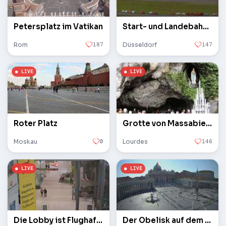
Petersplatz im Vatikan
Start- und Landebahn des Flughafens
Rom
187
Düsseldorf
147
Roter Platz
Grotte von Massabielle
Moskau
0
Lourdes
146
Die Lobby ist Flughafen Köln / Bonn
Der Obelisk auf dem Petersplatz im Vatikan