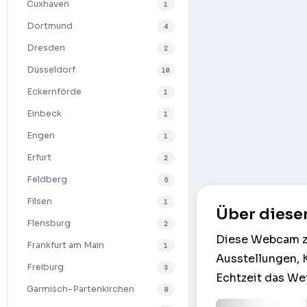
Cuxhaven
1
Dortmund
4
Dresden
2
Düsseldorf
10
Eckernförde
1
Einbeck
1
Engen
1
Erfurt
2
Feldberg
5
Filsen
1
Über diese
Flensburg
2
Diese Webcam zei
Frankfurt am Main
1
Ausstellungen, K
Freiburg
3
Echtzeit das Wet
Garmisch-Partenkirchen
8