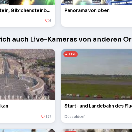
Schloss Gibichenstein, Gibichensteinbrücke
Panorama von oben
0
sich auch Live-Kameras von anderen Or
ikan
Start- und Landebahn des Fl
187
Düsseldorf