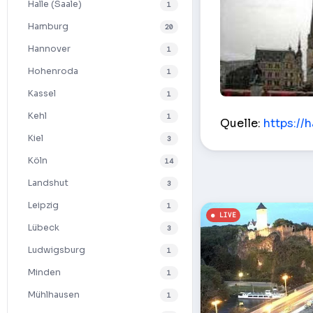
Halle (Saale)
1
Hamburg
20
Hannover
1
Hohenroda
1
Kassel
1
Marktplatz – Hal
Kehl
1
Quelle:
https://h
Kiel
3
Köln
14
Landshut
3
Leipzig
1
Lübeck
3
Ludwigsburg
1
Minden
1
Mühlhausen
1