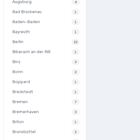
Augsburg
4
Bad Brückenau
1
Baden-Baden
1
Bayreuth
1
Berlin
22
Biberach an der Riß
1
Binz
3
Bonn
2
Boppard
1
Bredstedt
1
Bremen
7
Bremerhaven
3
Brilon
1
Brunsbüttel
2