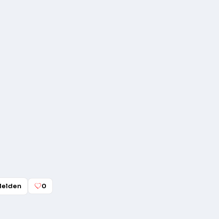
elden
0