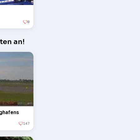
0
ten an!
ughafens
147