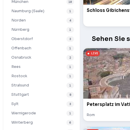
München
10
Naumburg (Saale)
1
Norden
4
Nürnberg
1
Sehen Sie 
Oberstdorf
3
Offenbach
1
Osnabruck
2
Rees
1
Rostock
1
Stralsund
1
Stuttgart
8
Petersplatz im Vat
Sylt
3
Wernigerode
1
Rom
Winterberg
6