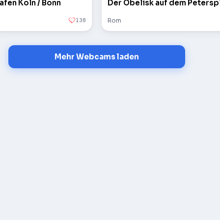
afen Köln / Bonn
138
Rom
Mehr Webcams laden