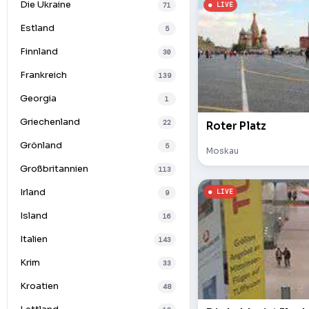
Die Ukraine
71
Estland
5
Finnland
30
Frankreich
139
Georgia
1
Griechenland
22
Roter Platz
Grönland
5
Moskau
Großbritannien
113
Irland
9
Island
16
Italien
143
Krim
33
Kroatien
48