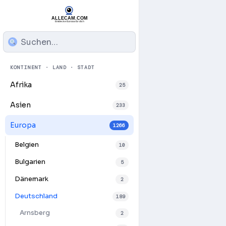
KONTINENT · LAND · STADT
Afrika
25
Asien
233
Europa
1266
Belgien
10
Bulgarien
5
Dänemark
2
Deutschland
189
Arnsberg
2