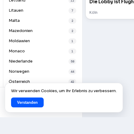
Lettland
12
Die Lobby ist Flugh
Litauen
7
Köln
Malta
2
Mazedonien
2
Moldawien
1
Monaco
1
Niederlande
58
Norwegen
44
Österreich
42
Wir verwenden Cookies, um Ihr Erlebnis zu verbessern.
Polen
32
Portugal
16
Verstanden
Rumänien
8
Russland
39
Schottland
1