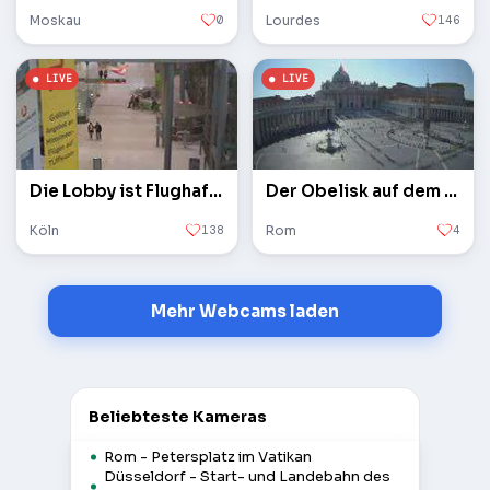
Moskau
0
Lourdes
146
Die Lobby ist Flughafen Köln / Bonn
Der Obelisk auf dem Petersplatz im Vatikan
Köln
138
Rom
4
Mehr Webcams laden
Beliebteste Kameras
Rom - Petersplatz im Vatikan
Düsseldorf - Start- und Landebahn des