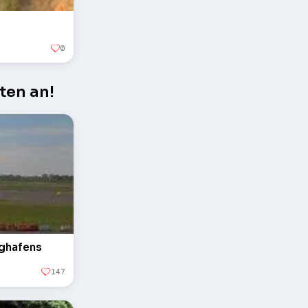
0
ten an!
ughafens
147