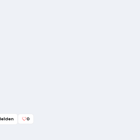
elden
0