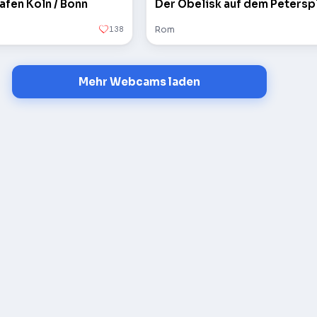
afen Köln / Bonn
138
Rom
Mehr Webcams laden