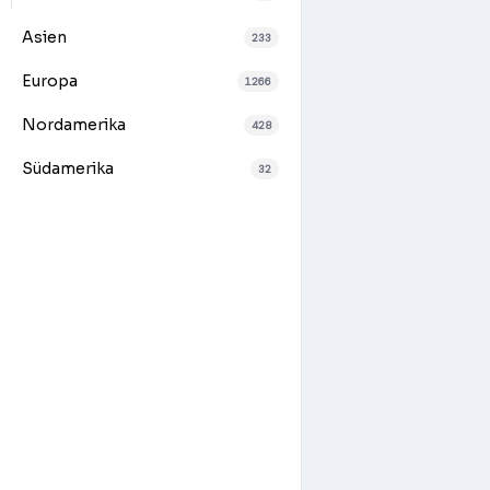
Asien
233
Europa
1266
Nordamerika
428
Südamerika
32