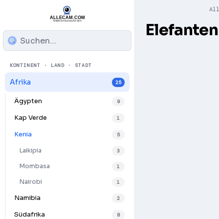
Al
Elefante
KONTINENT · LAND · STADT
Afrika
25
Ägypten
9
Kap Verde
1
Kenia
5
Laikipia
3
Mombasa
1
Nairobi
1
Play
Namibia
2
Südafrika
8