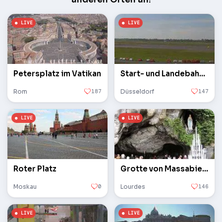
Petersplatz im Vatikan
Start- und Landebahn des Flughafens
Rom
187
Düsseldorf
147
Roter Platz
Grotte von Massabielle
Moskau
0
Lourdes
146