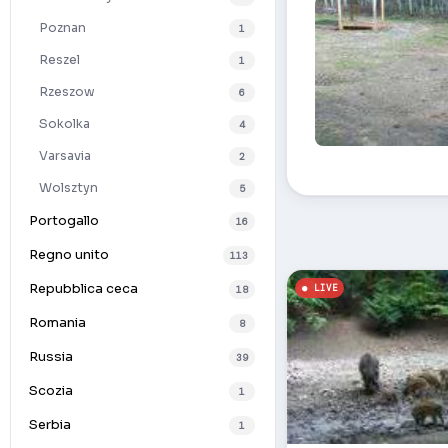
Poznan
1
Reszel
1
Rzeszow
6
Sokolka
4
Varsavia
2
Alimentatori nel
Wolsztyn
5
Portogallo
16
Regno unito
113
Repubblica ceca
18
Romania
8
Russia
39
Scozia
1
Serbia
1