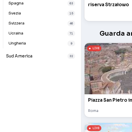
Spagna
63
riserva Strzałowo
Svezia
15
Svizzera
46
Guarda an
Ucraina
71
Ungheria
9
Sud America
32
Piazza San Pietro i
Roma