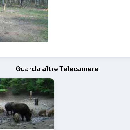
la foresta di Bialowieza – Białowieża
Guarda altre Telecamere