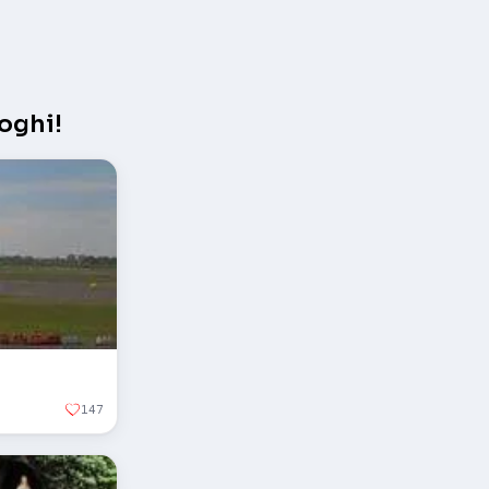
oghi!
147