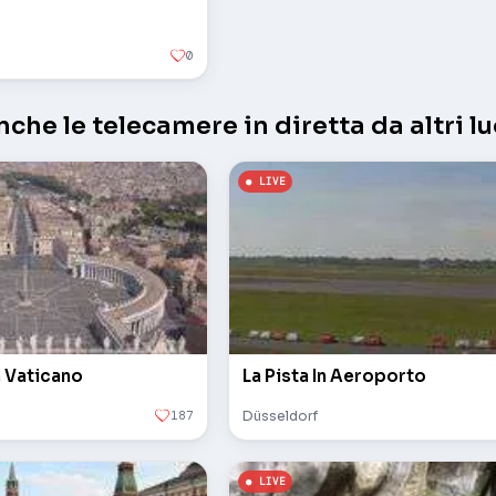
0
che le telecamere in diretta da altri lu
n Vaticano
La Pista In Aeroporto
187
Düsseldorf