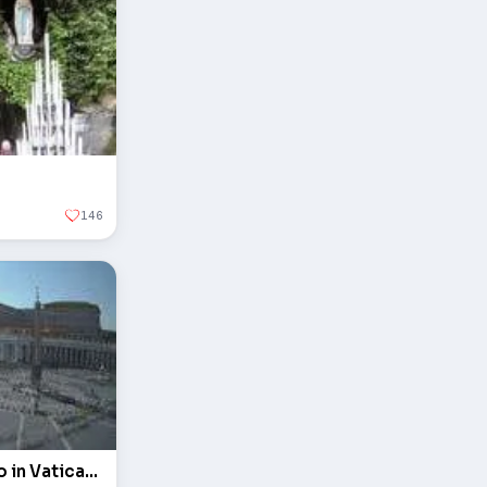
146
L'obelisco in piazza San Pietro in Vaticano