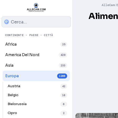
AlleCam
Aliment
CONTINENTE · PAESE · CITTÀ
Africa
25
America Del Nord
428
Asia
233
Europa
1266
Austria
42
Belgio
10
Bielorussia
6
Cipro
2